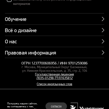
материалов
Обучение
Всё о дизайне
Курсы
Пакетные предложения
О нас
Учебник по презентациям
Профессии
Банк слайдов
Правовая информация
Об академии
Подарочные сертификаты
Вебинары
Команда
Корпоративное обучение
ОГРН 1237700606956 / ИНН 9701259086
Карта сайта
Блог
г. Москва, Муниципальный Округ Басманный,
СМИ о нас
Курсы для сотрудников
Оферта и лицензия
ул. Нижняя Красносельская, д. 35, стр. 2, 104
Студия дизайна
Государственная лицензия
Кейсы
Пакетные предложения
Л035-01298-77/01635812
Контакты
Заказать презентацию
Отзывы
Список иноязычных слов
Политика конфиденциальности
Согласие на обработку ПД
Рекомендательные технологии
© 2015–2026 Бонни и Слайд
Пользуясь нашим сайтом,
вы соглашаетесь с тем,
СОГЛАСЕН
Обучающие курсы по