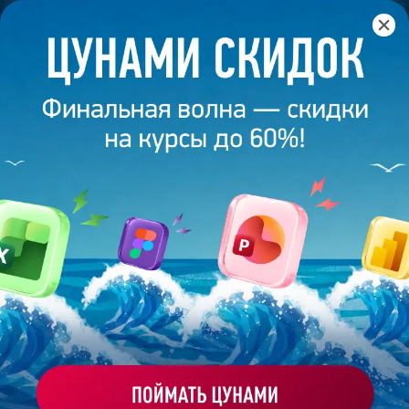
Главная
/
Банк слайдов
/
Презентация 637 – Работа
выполнена выпускником академии презентаций
Bonnie&Slide
ПРЕЗЕНТАЦИЯ 637 – РАБОТА
ВЫПОЛНЕНА ВЫПУСКНИКОМ
АКАДЕМИИ ПРЕЗЕНТАЦИЙ
BONNIE&SLIDE
Моё избранное