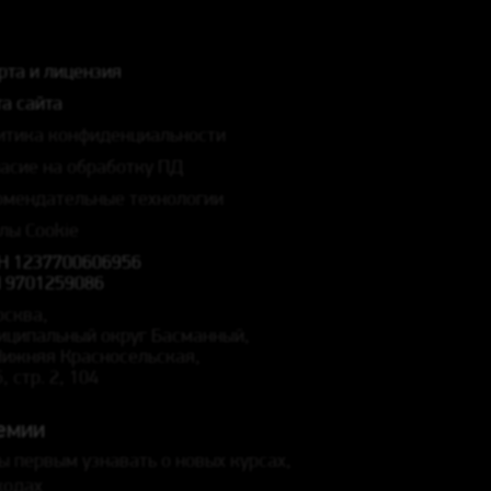
рта и лицензия
а сайта
итика конфиденциальности
ласие на обработку ПД
омендательные технологии
лы Cookie
Н 1237700606956
 9701259086
осква,
иципальный округ Басманный,
 Нижняя Красносельская,
5, стр. 2, 104
емии
ы первым узнавать о новых курсах,
кодах