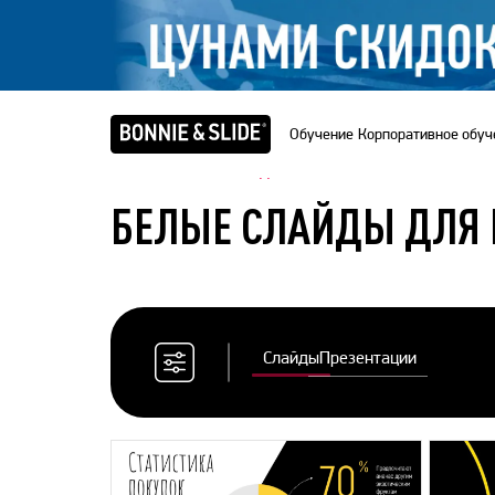
Обучение
Корпоративное обуч
Главная
/
Банк слайдов
БЕЛЫЕ СЛАЙДЫ ДЛЯ 
Слайды
Презентации
Сбросить
все
фильтры
Цветовая