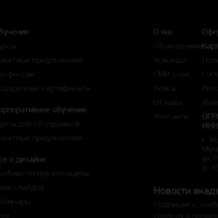
бучение
О нас
Офе
урсы
Об академии
Карт
акетные предложения
Команда
Пол
рофессии
СМИ о нас
Сог
одарочные сертификаты
Кейсы
Рек
Отзывы
Фай
орпоративное обучение
Контакты
ОГР
урсы для сотрудников
ИНН
акетные предложения
г. М
Мун
ул.
сё о дизайне
д. 3
чебник по презентациям
анк слайдов
Новости акад
ебинары
Подпишись, чтоб
лог
скидках и промо