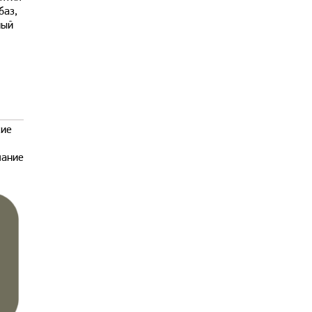
баз,
ный
кие
мание