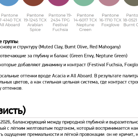
е группы:
ову и структуру (Muted Clay, Burnt Olive, Red Mahogany)
твечающие за глубину и баланс (Green Envy, Neptune Green)
торые добавляют динамику и контраст (Festival Fuchsia, Foxglo
альные оттенки вроде Acacia и All Aboard. В результате палитр
ьных цветов, а как стильная цельная система, где контраст стро
у оттенков.
висть)
 2026, балансирующий между природной глубиной и выразительн
ный с лёгким желтоватым подтоном, который воспринимается ка
ть ощущение премиальности и лёгкой провокации: он не кричит, 