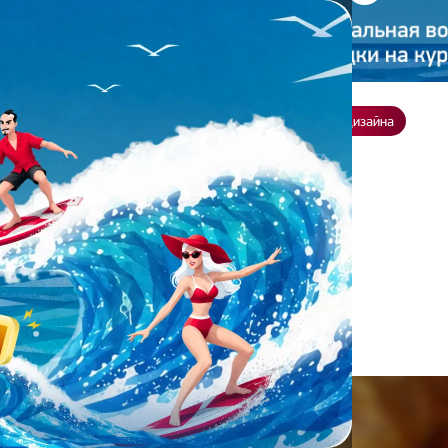
ение
О нас
Всё о дизайне
Заказать презентацию
Студия дизайна