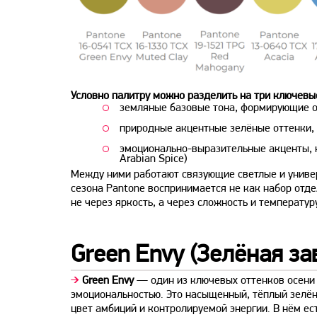
Условно палитру можно разделить на три ключевы
земляные базовые тона, формирующие осн
природные акцентные зелёные оттенки, о
эмоционально-выразительные акценты, ко
Arabian Spice)
Между ними работают связующие светлые и универс
сезона Pantone воспринимается не как набор отдел
не через яркость, а через сложность и температур
Green Envy (Зелёная за
➔
Green Envy
— один из ключевых оттенков осени
эмоциональностью. Это насыщенный, тёплый зелё
цвет амбиций и контролируемой энергии. В нём ес