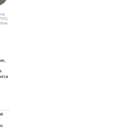
ve,
а
ится
ой
к
но