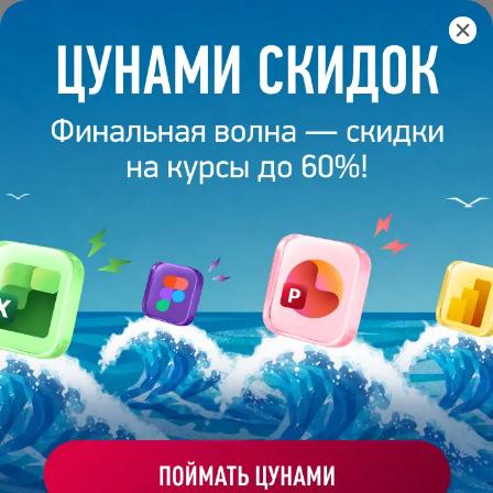
Главная
/
Блог
/
Истории выпускников
ИСТОРИИ
ВЫПУСКНИКОВ
BONNIE&SLIDE
|
СТРАНИЦА 2
Истории выпускников
Показать всё
Бизнес
Гайды
Дизайн
Презентации
Про заработок 💰
Про нейросети
Профессии
Цвет