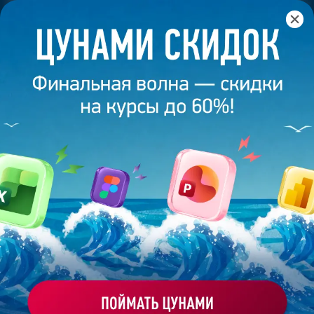
Главная
/
Блог
/
ИИ для маркетинга: сокращаем расходы
на 30%
17 марта 2026
3
минуты
490
ИИ ДЛЯ МАРКЕТИНГА: СОКРАЩАЕМ
РАСХОДЫ НА 30%
Поделиться
Bonnie&Slide