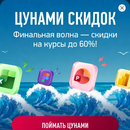
Главная
/
Блог
/
Как сделать таймер в PowerPoint?
13 марта 2026
8
минут
9 417
КАК СДЕЛАТЬ ТАЙМЕР В
POWERPOINT?
Поделиться
Bonnie&Slide