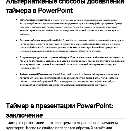
Альтернативные способы добавления
таймера в PowerPoint
Использование надстроек.
В PowerPoint можно установить специальные надстройки,
которые добавляют дополнительные инструменты прямо в интерфейс программы. Среди
них есть и таймеры для презентаций. После установки в панели появляется отдельная
кнопка, через которую можно быстро запустить обратный отсчёт или настроить время
таймера.
Готовые шаблоны внутри PowerPoint.
В самой программе есть библиотека шаблонов, среди
которых можно найти презентации с уже встроенными таймерами. Достаточно открыть
раздел «Файл» → «Создать» и в строке поиска ввести «таймер». PowerPoint предложит
несколько вариантов слайдов с готовой анимацией обратного отсчёта.
Сторонние ресурсы для создания таймеров.
В интернете можно найти множество сервисов,
где уже подготовлены шаблоны слайдов с анимированным таймером. Это удобный вариант,
если нужен более сложный визуальный стиль или длинный таймер — например, на
несколько минут.
Таймер в виде GIF-анимации.
Самый быстрый способ добавить таймер — использовать
готовую GIF-анимацию (или видео) с обратным отсчётом. Такие файлы легко найти на
сайтах со стоковой графикой. После загрузки достаточно вставить файл на слайд, и
анимация будет автоматически проигрываться во время показа презентации.
Таймер в презентации PowerPoint:
заключение
Таймер в презентации — это инструмент управления вниманием
аудитории. Когда на слайде появляется обратный отсчёт или