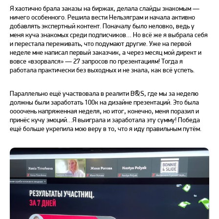
Я хаотично брала заказы на биржах, делала слайды знакомым —
ничего особенного. Решила вести Нельзяграм и начала активно
добавлять экспертный контент. Поначалу было неловко, ведь у
меня куча знакомых среди подписчиков… Но всё же я выбрала себя
и перестала переживать, что подумают другие. Уже на первой
неделе мне написал первый заказчик, а через месяц мой директ и
вовсе «взорвался» — 27 запросов по презентациям! Тогда я
работала практически без выходных и не знала, как всё успеть.
Параллельно ещё участвовала в реалити B&S, где мы за неделю
должны были заработать 100к на дизайне презентаций. Это была
оооочень напряженная неделя, но итог, конечно, меня поразил и
принёс кучу эмоций…Я выиграла и заработала эту сумму! Победа
ещё больше укрепила мою веру в то, что я иду правильным путём.