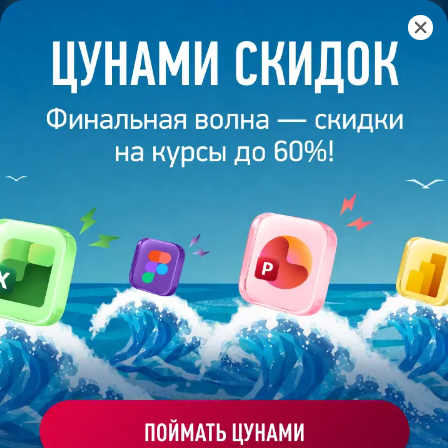
Главная
/
Блог
/
Ксения Тимофеева. Как я открыла свою
дизайн-студию?
16 декабря 2024
6
минут
2 038
КСЕНИЯ ТИМОФЕЕВА. КАК Я ОТКРЫЛА
СВОЮ ДИЗАЙН-СТУДИЮ?
Поделиться
Bonnie&Slide