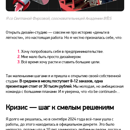
Я со Светланой Фирсовой, соосновательницей Академии B&S
Открыть дизайн-студию — совсем не про историю «деньги в
лёгкости», это настоящая работа. Но я честно призналась себе, что:
1.
Хочу попробовать себя в предпринимательстве.
2.
Мне мало быть просто дизайнером.
3.
Всё время хочу расти и ставить большие цели.
Так маленькими шагами я и пришла к открытию своей собственной
студии.
В среднем в месяц поступает 8-12 заказов, одна
презентация стоит от 30 тысяч рублей.
Мы молодая, но амбициозная
команда с большими планами. И я уверена, что «to be continued»…
Кризис — шаг к смелым решениям
Я долго не решалась, но в сентябре 2024 года всё-таки ушла с
работы, до этого находилась в официальном декрете. Это было
непросто, потому что я 10 лет занималась любимым делом, росла и