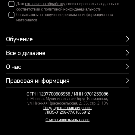
Даю
согласие на обработку
своих персональных данных в
соответствии с
политикой конфиденциальности
Соглашаюсь на получение рекламно-информационных
материалов
Обучение
Всё о дизайне
Курсы
Пакетные предложения
О нас
Учебник по презентациям
Профессии
Банк слайдов
Правовая информация
Об академии
Подарочные сертификаты
Вебинары
Команда
Корпоративное обучение
ОГРН 1237700606956 / ИНН 9701259086
Карта сайта
Блог
г. Москва, Муниципальный Округ Басманный,
СМИ о нас
Курсы для сотрудников
Оферта и лицензия
ул. Нижняя Красносельская, д. 35, стр. 2, 104
Студия дизайна
Государственная лицензия
Кейсы
Пакетные предложения
Л035-01298-77/01635812
Контакты
Заказать презентацию
Отзывы
Список иноязычных слов
Политика конфиденциальности
Согласие на обработку ПД