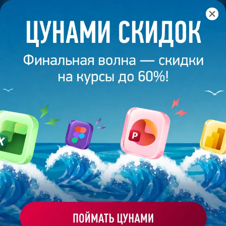
Главная
/
Блог
/
Тренды в дизайне уходящего 2024
13 декабря 2024
11
минут
5 269
ТРЕНДЫ В ДИЗАЙНЕ УХОДЯЩЕГО 2024
Поделиться
Екатерина Григорьева
Креатор, дизайнер на фрилансе