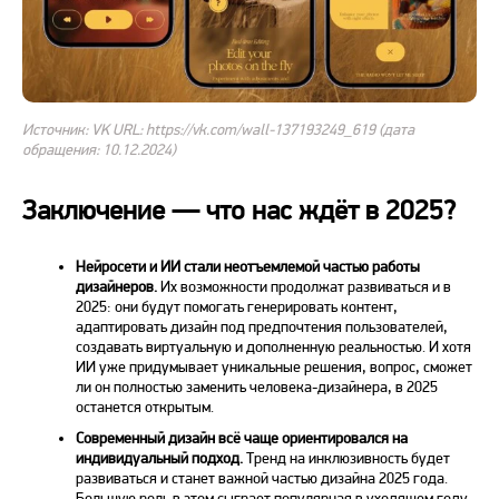
Источник: VK URL: https://vk.com/wall-137193249_619 (дата
обращения: 10.12.2024)
Заключение — что нас ждёт в 2025?
Нейросети и ИИ стали неотъемлемой частью работы
дизайнеров.
Их возможности продолжат развиваться и в
2025: они будут помогать генерировать контент,
адаптировать
дизайн
под предпочтения пользователей,
создавать виртуальную и дополненную реальностью. И хотя
ИИ уже придумывает уникальные
решения
, вопрос, сможет
ли он полностью заменить человека-дизайнера, в 2025
останется открытым.
Современный
дизайн
всё чаще ориентировался на
индивидуальный подход.
Тренд
на инклюзивность будет
развиваться и станет важной частью дизайна 2025 года.
Большую роль в этом сыграет популярная в уходящем
году