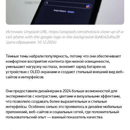
Источник: Unsplash URL: https://unsplash.com/photos/a-close-up-of-a-
cell-phone-with-the-google-logo-in-the-background-0uMU42uRw28
(дата обращения: 10.12.2024)
Тёмные темы набрали популярность, потому что они обеспечивают
комфортное восприятие контента при низкой освещенности,
уменьшают нагрузку на глаза, экономят заряд батареи на
устройствах с OLED-экранами и создают стильный внешний вид
веб
–
сайтов
и интерфейсов.
Они предоставили дизайнерам в
2024
больше возможностей для
экспериментов с контрастами, цветами и визуальными эффектами,
что позволило создавать более выразительные и стильные
интерфейсы. Особенно сильно это проявилось
в дизайне
мобильных
приложений,
веб
–
сайтов
и социальных сетей, где положительный
пользовательский опыт — важный показатель качества.