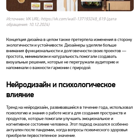
Источник: VK URL: https://vk.com/wall-137193249_619 (дата
обращения: 10.12.2024)
Концепция дизайна в целом также претерпела изменения в сторону
экологичности и устойчивости. Дизайнеры уделяли больше
внимания функциональности и долговечности своих проектов —
простота, минимализм и натуральность помогали создавать
визуальные
решения
, которые не перегружали аудиторию и
напоминали о важности гармонии с природой.
Нейродизайн и психологическое
влияние
Тренд
на нейродизайн, развивавшийся в течение года, использовал
психологию и знания о работе мозга для создания пространств и
продуктов, которые помогали улучшить эмоциональное и
когнитивное состояние человека. Этот подход оказался особенно
актуален после пандемии, когда вопросы психического здоровья
приобрели первостепенное значение.