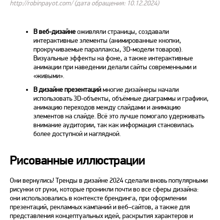
http://robinpayot.com/ (дата обращения: 10.12.2024)
В
веб
-дизайне
оживляли страницы, создавали
интерактивные элементы (анимированные кнопки,
прокручиваемые параллаксы, 3D-модели товаров).
Визуальные эффекты на фоне, а также интерактивные
анимации при наведении делали сайты современными и
«живыми».
В дизайне
презентаций
многие дизайнеры начали
использовать 3D-объекты, объёмные диаграммы и графики,
анимацию переходов между слайдами и анимацию
элементов на слайде. Всё это лучше помогало удерживать
внимание аудитории, так как информация становилась
более доступной и наглядной.
Рисованные иллюстрации
Они вернулись!
Тренды в дизайне 2024
сделали вновь популярными
рисунки от руки, которые проникли почти во все сферы дизайна:
они использовались в контексте брендинга, при оформлении
презентаций, рекламных кампаний и
веб
–
сайтов
, а также для
представления концептуальных идей, раскрытия характеров и