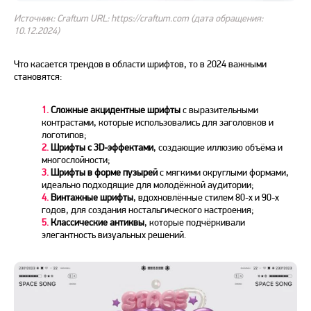
Источник: Craftum URL: https://craftum.com (дата обращения:
10.12.2024)
Что касается трендов в области шрифтов, то в
2024
важными
становятся:
1.
Сложные акцидентные шрифты
с выразительными
контрастами, которые использовались для заголовков и
логотипов;
2.
Шрифты с 3D-эффектами
, создающие иллюзию объёма и
многослойности;
3.
Шрифты в форме пузырей
с мягкими округлыми формами,
идеально подходящие для молодёжной аудитории;
4.
Винтажные шрифты
, вдохновлённые стилем 80-х и 90-х
годов, для создания ностальгического настроения;
5.
Классические антиквы
, которые подчёркивали
элегантность визуальных решений.