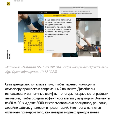
Источник: Raiffeisen DGTL // ONY URL: https://ony.ru/work/raiffeisen-
dgtl (дата обращения: 10.12.2024)
Суть тренда заключалась в том, чтобы перенести эмоции и
атмосферу прошлого в современный контекст. Дизайнеры
использовали винтажные шрифты, текстуры, старые фотографии и
анимации, чтобы создать эффект ностальгии у аудитории. Элементы
из 80-х, 90-х и даже 2000-х использовались в брендинге, рекламе,
дизайне
сайтов
, упаковок и презентаций. Этот
тренд
является
отличным примером того, как возврат
модных
трендов имеет