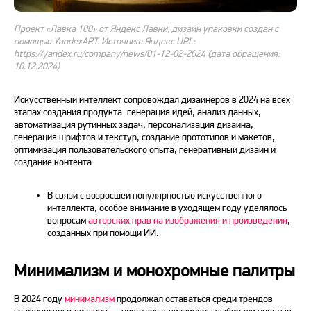
Проект «Лавка 100» от Яндекс Лавки, дизайн упаковки создан с
помощью YandexART. Источник: Яндекс URL:
https://yandex.ru/company/news/01-12-02-2024 (дата обращения:
10.12.2024)
Искусственный интеллект сопровождал дизайнеров в
2024
на всех
этапах создания продукта: генерация идей, анализ данных,
автоматизация рутинных задач, персонализация дизайна,
генерация шрифтов и текстур, создание прототипов и макетов,
оптимизация пользовательского опыта, генеративный
дизайн
и
создание контента.
В связи с возросшей популярностью искусственного
интеллекта, особое внимание в уходящем
году
уделялось
вопросам
авторских прав на изображения и произведения
,
созданных при помощи ИИ.
Минимализм и монохромные палитры
В
2024 году
минимализм
продолжал оставаться среди
трендов
графического дизайна
— некоторые дизайнеры выбирали простые