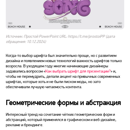
Источник: Простой PowerPoint URL: https://t.me/prostoiPP (дата
обращения: 10.12.2024)
Когда-то выбор шрифта был значительно проще, но с развитием
дизайна и появлением новых технологий важность шрифтов только
возросла. В уходящем
году
многие начинающие дизайнеры
задавались вопросом «
Как выбрать шрифт для презентации?
» и,
чтобы не перемудрить, делали акцент на привычных современных
шрифтах, которые хоть и не были писком моды, но зато
обеспечивали лучшую читаемость контента.
Геометрические формы и абстракция
Интересный
тренд
на сочетание чётких геометрических форм и
абстракций, который применялся
в графическом
и
веб
-дизайне,
рекламе и брендинге.