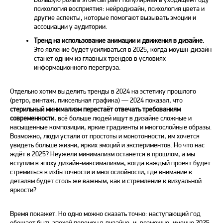
психология восприятия: нейродизайн, психология цвета и
другие аспекты, которые помогают вызывать эмоции и
ассоциации у аудитории.
Тренд
на использование анимации и движения
в дизайне
.
Это явление будет усиливаться в 2025, когда моушн-
дизайн
станет одним из главных трендов в условиях
информационного перегруза.
Отдельно хотим выделить
тренды в 2024
на эстетику прошлого
(ретро, винтаж, пиксельная графика) —
2024
показал, что
стерильный минимализм перестаёт отвечать требованиям
современности
, всё больше людей ищут
в дизайне
сложные и
насыщенные композиции, яркие градиенты и многослойные образы.
Возможно, люди устали от простоты и монотонности, им хочется
увидеть больше жизни, ярких эмоций и экспериментов. Но что нас
ждёт в 2025? Неужели минимализм останется в прошлом, а мы
вступим в эпоху
дизайн
-максимализма, когда каждый проект будет
стремиться к избыточности и многослойности, где внимание к
деталям будет столь же важным, как и стремление к визуальной
яркости?
Время покажет. Но одно можно сказать точно: наступающий год
обещает быть эпохой перемен
в дизайне
, и, возможно, именно 2025