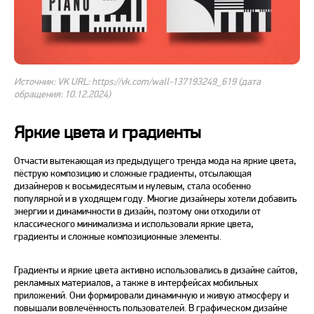
Источник: VK URL: https://vk.com/wall-137193249_619 (дата
обращения: 10.12.2024)
Яркие цвета и градиенты
Отчасти вытекающая из предыдущего тренда мода на яркие цвета,
пёструю композицию и сложные градиенты, отсылающая
дизайнеров к восьмидесятым и нулевым, стала особенно
популярной и в уходящем
году
. Многие дизайнеры хотели добавить
энергии и динамичности в
дизайн
, поэтому они отходили от
классического минимализма и использовали яркие цвета,
градиенты и сложные композиционные элементы.
Градиенты и яркие цвета активно использовались
в дизайне сайтов
,
рекламных материалов, а также в интерфейсах мобильных
приложений. Они формировали динамичную и живую атмосферу и
повышали вовлечённость пользователей.
В графическом
дизайне