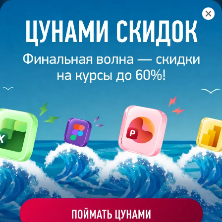
Главная
/
Блог
/
Краснов Сергей. Дизайн, который работает
6 ноября 2024
6
минут
2 223
КРАСНОВ СЕРГЕЙ. ДИЗАЙН, КОТОРЫЙ
РАБОТАЕТ
Поделиться
Bonnie&Slide