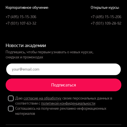
Корпоративное обучение:
Открытые курсы:
+7 (495) 15-15-306
+7 (495) 15-15-206
+7 (931) 107-63-32
+7 (931) 109-28-92
Новости академии
Подпишись, чтобы первым узнавать о новых курсах,
скидках и промокодах
Подписаться
Даю
согласие на обработку
своих персональных данных в
соответствии с
политикой конфиденциальности
Соглашаюсь на получение рекламно-информационных
материалов