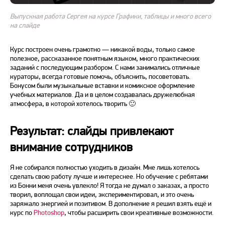
Выпускная работа Сергея на курсе Графики, таблицы и много всего
на слайде
Курс построен очень грамотно — никакой воды, только самое
полезное, рассказанное понятным языком, много практических
заданий с последующим разбором. С нами занимались отличные
кураторы, всегда готовые помочь, объяснить, посоветовать.
Бонусом были музыкальные вставки и комиксное оформление
учебных материалов. Да и в целом создавалась дружелюбная
атмосфера, в которой хотелось творить 🙂
Результат: слайды привлекают
внимание сотрудников
Я не собирался полностью уходить в дизайн. Мне лишь хотелось
сделать свою работу лучше и интереснее. Но обучение с ребятами
из Бонни меня очень увлекло! Я тогда не думал о заказах, а просто
творил, воплощал свои идеи, экспериментировал, и это очень
заряжало энергией и позитивом. В дополнение я решил взять ещё и
курс по
Photoshop
,
чтобы расширить свои креативные возможности.