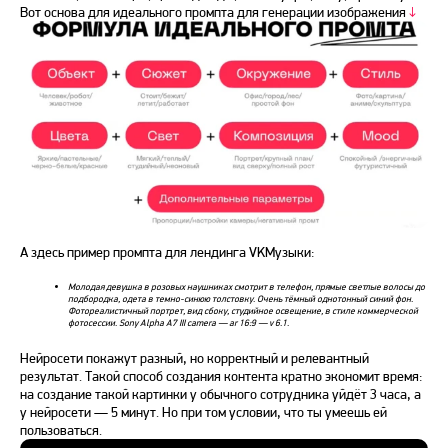
Вот основа для идеального промпта для генерации изображения
↓
А здесь пример промпта для лендинга VKМузыки:
Молодая девушка в розовых наушниках смотрит в телефон, прямые светлые волосы до
подбородка, одета в темно-синюю толстовку. Очень тёмный однотонный синий фон.
Фотореалистичный портрет, вид сбоку, студийное освещение, в стиле коммерческой
фотосессии. Sony Alpha A7 III camera — ar 16:9 — v 6.1.
Нейросети покажут разный, но корректный и релевантный
результат. Такой способ создания контента кратно экономит время:
на создание такой картинки у обычного сотрудника уйдёт 3 часа, а
у нейросети — 5 минут. Но при том условии, что ты умеешь ей
пользоваться.