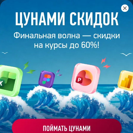
Главная
/
Блог
/
Универсальные ИИ-промпты для бизнеса
7 августа 2025
11
минут
3 799
УНИВЕРСАЛЬНЫЕ ИИ-ПРОМПТЫ ДЛЯ
БИЗНЕСА
Поделиться
Варвара Дышко
Дизайнер презентаций на фрилансе