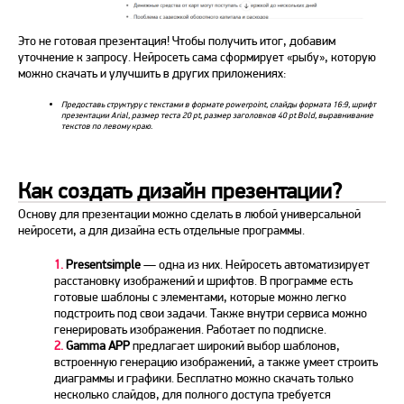
Это не готовая презентация! Чтобы получить итог, добавим
уточнение к запросу. Нейросеть сама сформирует «рыбу», которую
можно скачать и улучшить в других приложениях:
Предоставь структуру с текстами в формате powerpoint, слайды формата 16:9, шрифт
презентации Arial, размер теста 20 pt, размер заголовков 40 pt Bold, выравнивание
текстов по левому краю.
Как создать дизайн презентации?
Основу для презентации можно сделать в любой универсальной
нейросети, а для дизайна есть отдельные программы.
1.
Presentsimple
— одна из них. Нейросеть автоматизирует
расстановку изображений и шрифтов. В программе есть
готовые шаблоны с элементами, которые можно легко
подстроить под свои задачи. Также внутри сервиса можно
генерировать изображения. Работает по подписке.
2.
Gamma APP
предлагает широкий выбор шаблонов,
встроенную генерацию изображений, а также умеет строить
диаграммы и графики. Бесплатно можно скачать только
несколько слайдов, для полного доступа требуется