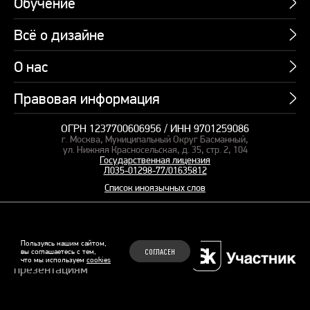
Обучение
Всё о дизайне
Курсы
Пакетные предложения
О нас
Учебник по презентациям
Профессии
Банк слайдов
Правовая информация
Об академии
Подарочные сертификаты
Вебинары
Команда
Корпоративное обучение
ОГРН 1237700606956 / ИНН 9701259086
Карта сайта
Блог
г. Москва, Муниципальный Округ Басманный,
СМИ о нас
Курсы для сотрудников
Оферта и лицензия
ул. Нижняя Красносельская, д. 35, стр. 2, 104
Студия дизайна
Государственная лицензия
Кейсы
Пакетные предложения
Л035-01298-77/01635812
Контакты
Заказать презентацию
Отзывы
Список иноязычных слов
Политика конфиденциальности
Согласие на обработку ПД
Рекомендательные технологии
© 2015–2026 Бонни и Слайд
Пользуясь нашим сайтом,
вы соглашаетесь с тем,
СОГЛАСЕН
Обучающие курсы по
что мы используем
cookies
Файлы Cookie
презентациям