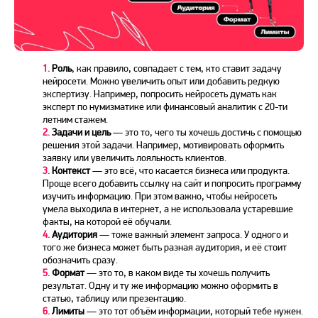
1.
Роль
, как правило, совпадает с тем, кто ставит задачу
нейросети. Можно увеличить опыт или добавить редкую
экспертизу. Например, попросить нейросеть думать как
эксперт по нумизматике или финансовый аналитик с 20-ти
летним стажем.
2.
Задачи и цель
— это то, чего ты хочешь достичь с помощью
решения этой задачи. Например, мотивировать оформить
заявку или увеличить лояльность клиентов.
3.
Контекст
— это всё, что касается бизнеса или продукта.
Проще всего добавить ссылку на сайт и попросить программу
изучить информацию. При этом важно, чтобы нейросеть
умела выходила в интернет, а не использовала устаревшие
факты, на которой её обучали.
4.
Аудитория
— тоже важный элемент запроса. У одного и
того же бизнеса может быть разная аудитория, и её стоит
обозначить сразу.
5.
Формат
— это то, в каком виде ты хочешь получить
результат. Одну и ту же информацию можно оформить в
статью, таблицу или презентацию.
6.
Лимиты
— это тот объём информации, который тебе нужен.