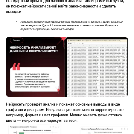
стандартный промпт для базового анализа таблицы или выгрузки,
он поможет нейросети самой найти закономерности и сделать
выводы:
Используй загруженную таблицу данных. Проанализируй данные и выяви основные
закономерности. Сделай 4 ключевых вывода на основе этих данных. Предложи
варианты визуализации основных выводов.
Нейросеть проведёт анализ и покажет основные выводы в виде
графиков и диаграмм. Визуализацию тоже можно корректировать:
например, формат и цвет графиков. Можно указать даже оттенок
цвета — нейронка всё нарисует за тебя.