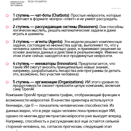
1 ступень
—
чат-боты (Chatbots)
. Простые нейросети, которые
работают в формате «вопрос–ответ» и не умеют рассуждать.
2 ступень — рассуждающие системы (Reasoners).
Они способны
логически мыслить, решать математические задачи и даже
играть в шахматы.
3 ступень — агенты (Agents).
Эти модели решают комплексные
задачи, состоящие из множества шагов, выполняют то, что у
человека заняло бы несколько дней, и принимают решения на
основе анализа данных и действий в реальном мире. Именно на
этом этапе сейчас находятся все продвинутые нейросети.
4 ступень — инноваторы (Innovators).
Предполагается, что
такие ИИ смогут вносить принципиально новые знания,
например, разрабатывать лекарства или программы (и делать
это, возможно, без участия человека).
5 ступень —
организации (Organizations)
. ИИ этого уровня по
продуктивности сможет превзойти целую компанию, включая
саму OpenAI.
Компания OpenAI представила график, отображающий функции и
возможности нейросетей. В качестве ориентира используется
бенчмарк, где 0 — показатель человеческих способностей. Из
данных видно, что в ряде задач человек пока превосходит ИИ,
однако по многим другим пунктам нейросети уже выходят вперёд.
Например, способность к рассуждению всё ещё остаётся сильной
стороной человека, но, согласно прогнозам, следующий этап