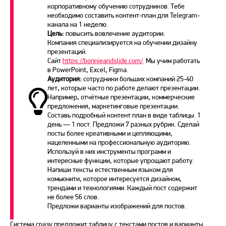
корпоративному обучению сотрудников. Тебе
необходимо составить контент-план для Telegram-
канала на 1 неделю.
Цель:
повысить вовлечение аудитории.
Компания специализируется на обучении дизайну
презентаций.
Сайт
https://bonnieandslide.com/
.
Мы учим работать
в PowerPoint, Excel, Figma.
Аудитория:
сотрудники больших компаний 25-40
лет, которые часто по работе делают презентации.
Например, отчётные презентации, коммерческие
предложения, маркетинговые презентации.
Составь подробный контент план в виде таблицы. 1
день — 1 пост. Предложи 7 разных рубрик. Сделай
посты более креативными и цепляющими,
нацеленными на профессиональную аудиторию.
Используй в них инструменты программ и
интересные функции, которые упрощают работу.
Напиши тексты естественным языком для
комьюнити, которое интересуется дизайном,
трендами и технологиями. Каждый пост содержит
не более 56 слов.
Предложи варианты изображений для постов.
Система сразу предложит таблицу с текстами постов и варианты