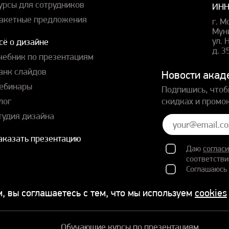
урсы для сотрудников
ИНН
акетные предложения
г. М
Мун
ул.
сё о дизайне
д. 3
чебник по презентациям
анк слайдов
Новости акад
ебинары
Подпишись, чтоб
лог
скидках и промо
тудия дизайна
аказать презентацию
Даю
согласи
соответстви
Соглашаюсь
материалов
, вы соглашаетесь с тем, что мы используем
cookies
Обучающие курсы по презентациям