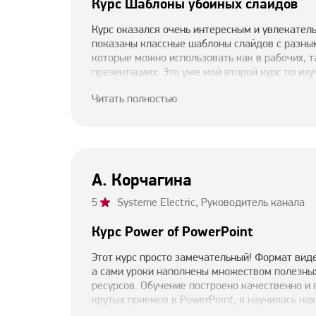
Курс Шаблоны убойных слайдов
Курс оказался очень интересным и увлекател
показаны классные шаблоны слайдов с разны
которые можно использовать как в рабочих, 
презентациях. Это уже мой второй курс по из
заметила значительный прогресс: мои презент
Читать полностью
легче и понятнее. Мой руководитель также от
продвинулась в создании презентаций, и это 
довольна результатом!
А. Корчагина
5
Systeme Electric, Руководитель канала
Курс Power of PowerPoint
Этот курс просто замечательный! Формат вид
а сами уроки наполнены множеством полезны
ресурсов. Обучение построено качественно и
крутых приемов в PowerPoint, я научилась на
фото, конвертировать RGB в HEX, и самое гл