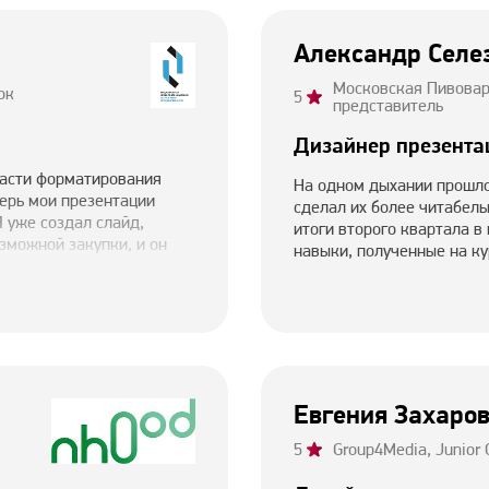
Александр Селе
Московская Пивовар
ок
5
представитель
Дизайнер презента
 части форматирования
На одном дыхании прошло
ерь мои презентации
сделал их более читабел
 уже создал слайд,
итоги второго квартала в
зможной закупки, и он
навыки, полученные на ку
Евгения Захаро
5
Group4Media, Junior