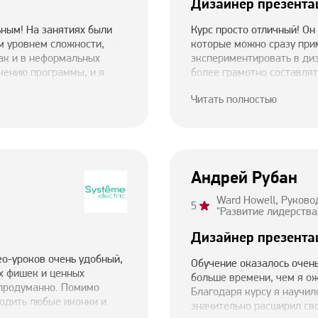
Дизайнер презента
ьным! На занятиях были
Курс просто отличный! Он
м уровнем сложности,
которые можно сразу прим
так и в неформальных
экспериментировать в диз
учению программы, и я
более грамотно составля
ации стали интереснее,
теперь выглядят более ст
Читать полностью
метил, что я серьезно
достигла всех своих целей
очень заметно. Очень
вдохновение и полезные 
Андрей Рубан
Ward Howell, Руков
5
"Развитие лидерства
Дизайнер презента
ео-уроков очень удобный,
Обучение оказалось очень
х фишек и ценных
больше времени, чем я ож
 продуманно. Помимо
Благодаря курсу я научил
ходить любые иконки и
значительно расширил св
авное — наконец-то