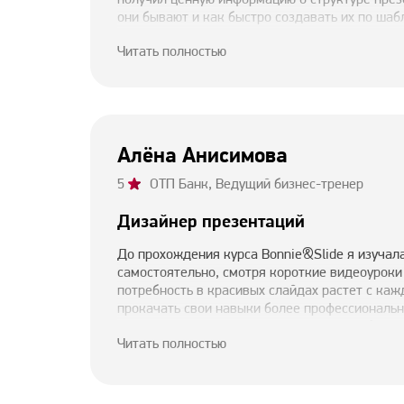
они бывают и как быстро создавать их по шаб
на работе с переделкой слайдов, теперь благ
Читать полностью
ускорила свою работу, так как использую поч
Теперь я также создаю слайды для лонгридов
Алёна Анисимова
5
ОТП Банк, Ведущий бизнес-тренер
Дизайнер презентаций
До прохождения курса Bonnie&Slide я изучал
самостоятельно, смотря короткие видеоуроки
потребность в красивых слайдах растет с ка
прокачать свои навыки более профессиональн
курс. Узнала много полезных фишек, особенно
Читать полностью
оформление которых всегда казалось мне сл
первых уроках курса я поняла, как легко с ни