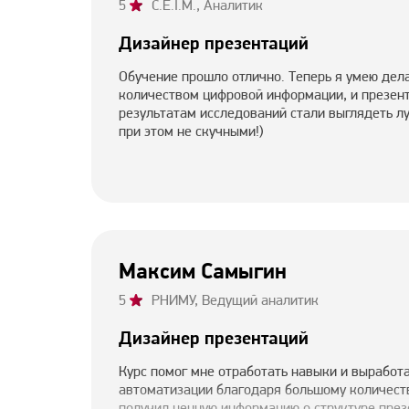
5
C.E.I.M., Аналитик
Дизайнер презентаций
Обучение прошло отлично. Теперь я умею дел
количеством цифровой информации, и презент
результатам исследований стали выглядеть л
при этом не скучными!)
Максим Самыгин
5
РНИМУ, Ведущий аналитик
Дизайнер презентаций
Курс помог мне отработать навыки и выработ
автоматизации благодаря большому количеств
получил ценную информацию о структуре презе