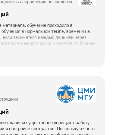
ководитель направления по экологии
ций
а материала, обучение проходило в
 обучения в нормальном темпе, времени на
, если заниматься каждый день или через
ний после каждого урока и зачетов по блокам
 помогает закрепить практические навыки.
и, понимать какой график к чему можно
 презентации, правильно расставлять
м навыкам вырос мой функционал в работе за
ектов, которые давно хотела осуществить, но
айд для защиты стратегии компании на 2026 г.,
акже делаю презентации для выступлений на
расивые презентации предают мне
туплений.
отрудник
ций
ячие клавиши существенно упрощают работу,
и и настройке контрастов. Поскольку я часто
ентаций, это значительно облегчает процесс.