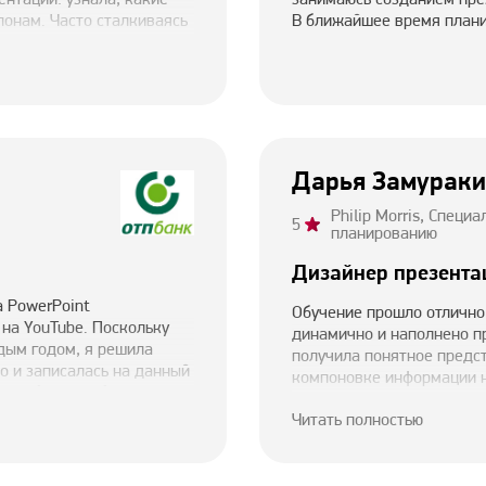
лонам. Часто сталкиваясь
В ближайшее время плани
одаря курсу я значительно
ти готовые шаблоны.
 онлайн-курсов.
Дарья Замурак
Philip Morris, Специ
5
планированию
Дизайнер презента
а PowerPoint
Обучение прошло отлично!
 на YouTube. Поскольку
динамично и наполнено пр
ждым годом, я решила
получила понятное предст
о и записалась на данный
компоновке информации на
 в работе с таблицами,
направляющими. Было пол
ожным. Однако уже на
Читать полностью
слайдов. В результате уж
ми работать!
позволило ярче демонстр