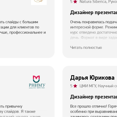
5
Natura Siberica, Ру
Дизайнер презента
ать слайды с большим
Очень понравилась подач
ации для клиентов по
интересной форме. Режим
учше, профессиональнее и
курс отведено достаточно
день. Формат в виде зада
тоже понравился, хорошо
Читать полностью
Научилась строить график
применить, делать дизайн
акценты. Благодаря новы
счет реализации моих про
не знала как. Сделала сл
мой проект утвердили. Т
Дарья Юрикова
комитете по качеству - к
уверенности во время выс
5
ЦМИ МГУ, Научный с
Дизайнер презента
ать привычку
Все прошло отлично! Гор
у слайдов. Я также
особенно при выравнивани
нтаций: узнала, какие
занимаюсь созданием през