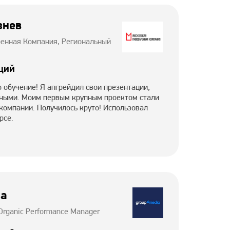
знев
енная Компания, Региональный
ций
 обучение! Я апгрейдил свои презентации,
ьными. Моим первым крупным проектом стали
 компании. Получилось круто! Использовал
рсе.
ва
 Organic Performance Manager