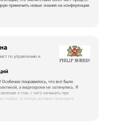
рую применить новые знания на конференции.
ина
алист по управлению и
ций
 Особенно понравилось, что всё было
актикой, а видеоуроки не затянулись. Я
авление о том, с чего начинать при
 слайде, и теперь активно пользуюсь
езно узнать, как кастомизировать иконки для
е обновила слайды для статус-встреч, что
ировать результаты команде. Всё впереди!