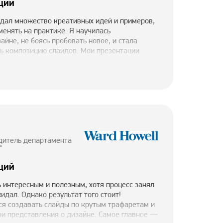
ций
 дал множество креативных идей и примеров,
енять на практике. Я научилась
айне, не боясь пробовать новое, и стала
ть композицию слайдов. Мои презентации
руктурированно, ярко и красиво. Пока что я не
, но уверена, что все впереди! Спасибо за
знания!
одитель департамента
"
ций
 интересным и полезным, хотя процесс занял
идал. Однако результат того стоит!
ся создавать слайды по крутым трафаретам и
ои представления о дизайне. Самое главное —