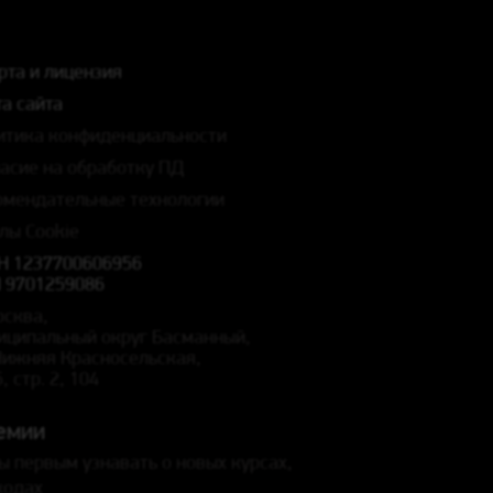
рта и лицензия
а сайта
итика конфиденциальности
ласие на обработку ПД
омендательные технологии
лы Cookie
Н 1237700606956
 9701259086
осква,
иципальный округ Басманный,
 Нижняя Красносельская,
5, стр. 2, 104
емии
ы первым узнавать о новых курсах,
кодах