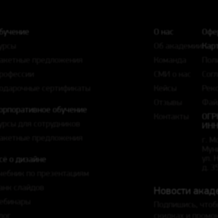
бучение
О нас
Офе
урсы
Об академии
Карт
акетные предложения
Команда
Пол
рофессии
СМИ о нас
Сог
одарочные сертификаты
Кейсы
Рек
Отзывы
Фай
орпоративное обучение
Контакты
ОГР
урсы для сотрудников
ИНН
акетные предложения
г. М
Мун
ул.
сё о дизайне
д. 3
чебник по презентациям
анк слайдов
Новости акад
ебинары
Подпишись, чтоб
лог
скидках и промо