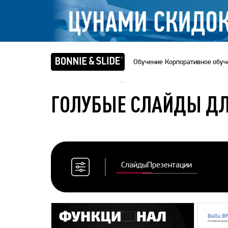
Обучение
Корпоративное обуч
Главная
/
Банк слайдов
ГОЛУБЫЕ СЛАЙДЫ ДЛ
Слайды
Презентации
Сбросить
все
фильтры
Цветовая