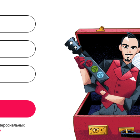
и
персональных
й