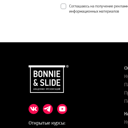
Соглашаюсь на получение рекламн
информационных материалов
О
К
П
П
П
К
К
Открытые курсы: