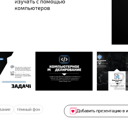
вание
тёмный фон
Добавить презентацию в 