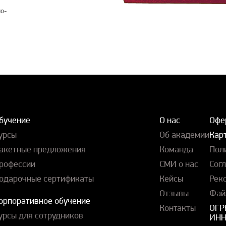
о-
бучение
О нас
Офе
урсы
Об академии
Карт
акетные предложения
Команда
Пол
рофессии
СМИ о нас
Сог
одарочные сертификаты
Кейсы
Рек
Отзывы
Фай
орпоративное обучение
Контакты
ОГР
урсы для сотрудников
ИНН