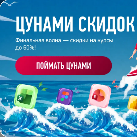
Обучение
Корпоративное обуч
Главная
/
Банк слайдов
/
Презентация 639 – Работ
ПРЕЗЕНТАЦИЯ 639 –
АКАДЕМИИ ПРЕЗЕНТА
Работа
студента