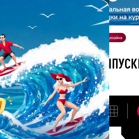
ение
О нас
Всё о дизайне
Заказать презентацию
Студия дизайна
а выполнена выпускником академии презентаций Bonnie&Slide
 РАБОТА ВЫПОЛНЕНА ВЫПУС
ЦИЙ BONNIE&SLIDE