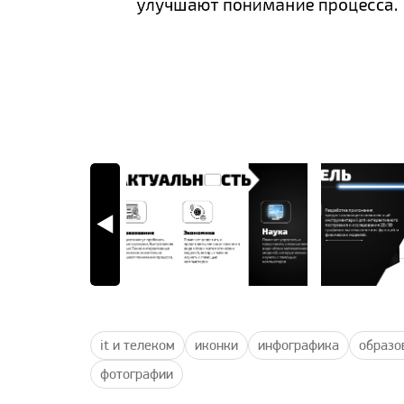
it и телеком
иконки
инфографика
образо
фотографии