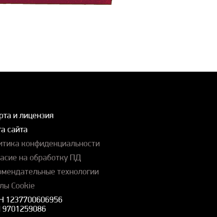
рта и лицензия
а сайта
итика конфиденциальности
ласие на обработку ПД
омендательные технологии
лы Cookie
Н 1237700606956
 9701259086