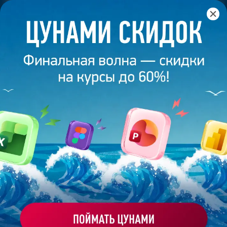
Главная
/
Банк слайдов
/
Презентация 120 – Разработана
студией Bonnie&Slide для Содружество
ПРЕЗЕНТАЦИЯ 120 -
РАЗРАБОТАНА СТУДИЕЙ
BONNIE&SLIDE ДЛЯ
СОДРУЖЕСТВО
Моё избранное
Работа
ХОЧУ ЗАКАЗАТЬ ТАКУЮ ПРЕЗЕНТАЦИЮ
эксперта