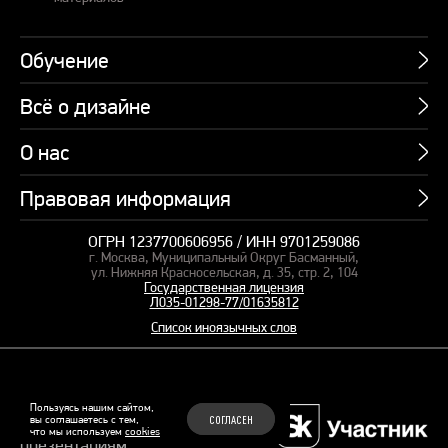
Обучение
Всё о дизайне
Курсы
Пакетные предложения
О нас
Учебник по презентациям
Профессии
Банк слайдов
Правовая информация
Об академии
Подарочные сертификаты
Вебинары
Команда
Корпоративное обучение
ОГРН 1237700606956 / ИНН 9701259086
Карта сайта
Блог
г. Москва, Муниципальный Округ Басманный,
СМИ о нас
Курсы для сотрудников
Оферта и лицензия
ул. Нижняя Красносельская, д. 35, стр. 2, 104
Студия дизайна
Государственная лицензия
Кейсы
Пакетные предложения
Л035-01298-77/01635812
Контакты
Заказать презентацию
Отзывы
Список иноязычных слов
Политика конфиденциальности
Согласие на обработку ПД
Рекомендательные технологии
© 2015–2026 Бонни и Слайд
Пользуясь нашим сайтом,
вы соглашаетесь с тем,
СОГЛАСЕН
Обучающие курсы по
что мы используем
cookies
Файлы Cookie
презентациям