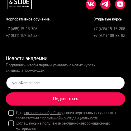
Корпоративное обучение:
Открытые курсы:
+7 (495) 15-15-306
+7 (495) 15-15-206
+7 (931) 107-63-32
+7 (931) 109-28-92
Новости академии
Подпишись, чтобы первым узнавать о новых курсах,
скидках и промокодах
Подписаться
Даю
согласие на обработку
своих персональных данных в
соответствии с
политикой конфиденциальности
Соглашаюсь на получение рекламно-информационных
материалов