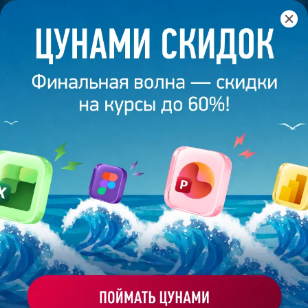
Главная
/
Банк слайдов
/
Презентация 126 – Разработана
студией Bonnie&Slide для KFC Футбал
ПРЕЗЕНТАЦИЯ 126 -
РАЗРАБОТАНА СТУДИЕЙ
BONNIE&SLIDE ДЛЯ KFC ФУТБАЛ
Моё избранное
Работа
ХОЧУ ЗАКАЗАТЬ ТАКУЮ ПРЕЗЕНТАЦИЮ
эксперта