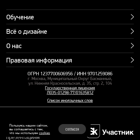
Обучение
Всё о дизайне
Курсы
Пакетные предложения
О нас
Учебник по презентациям
Профессии
Банк слайдов
Правовая информация
Об академии
Подарочные сертификаты
Вебинары
Команда
Корпоративное обучение
ОГРН 1237700606956 / ИНН 9701259086
Карта сайта
Блог
г. Москва, Муниципальный Округ Басманный,
СМИ о нас
Курсы для сотрудников
Оферта и лицензия
ул. Нижняя Красносельская, д. 35, стр. 2, 104
Студия дизайна
Государственная лицензия
Кейсы
Пакетные предложения
Л035-01298-77/01635812
Контакты
Заказать презентацию
Отзывы
Список иноязычных слов
Политика конфиденциальности
Согласие на обработку ПД
Рекомендательные технологии
© 2015–2026 Бонни и Слайд
Пользуясь нашим сайтом,
вы соглашаетесь с тем,
СОГЛАСЕН
Обучающие курсы по
что мы используем
cookies
Файлы Cookie
презентациям