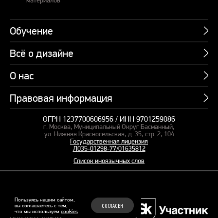
Обучение
Всё о дизайне
Курсы
Пакетные предложения
О нас
Учебник по презентациям
Профессии
Банк слайдов
Правовая информация
Об академии
Подарочные сертификаты
Вебинары
Команда
Корпоративное обучение
ОГРН 1237700606956 / ИНН 9701259086
Карта сайта
Блог
г. Москва, Муниципальный Округ Басманный,
СМИ о нас
Курсы для сотрудников
Оферта и лицензия
ул. Нижняя Красносельская, д. 35, стр. 2, 104
Студия дизайна
Государственная лицензия
Кейсы
Пакетные предложения
Л035-01298-77/01635812
Контакты
Заказать презентацию
Отзывы
Список иноязычных слов
Политика конфиденциальности
Согласие на обработку ПД
Рекомендательные технологии
© 2015–2026 Бонни и Слайд
Пользуясь нашим сайтом,
вы соглашаетесь с тем,
СОГЛАСЕН
Обучающие курсы по
что мы используем
cookies
Файлы Cookie
презентациям