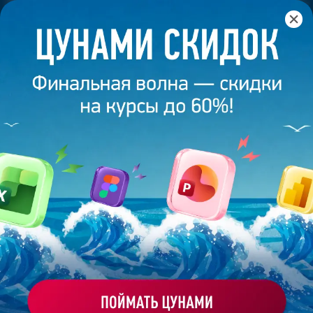
Главная
/
Банк слайдов
/
Презентация 237 – Олеся
Лысенко
ПРЕЗЕНТАЦИЯ 237 - ОЛЕСЯ
ЛЫСЕНКО
Моё избранное
Работа
ХОЧУ ЗАКАЗАТЬ ТАКУЮ ПРЕЗЕНТАЦИЮ
студента