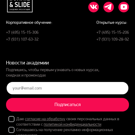
Корпоративное обучение:
Открытые курсы:
+7 (495) 15-15-306
+7 (495) 15-15-206
+7 (931) 107-63-32
+7 (931) 109-28-92
Новости академии
Подпишись, чтобы первым узнавать о новых курсах,
скидках и промокодах
Подписаться
Даю
согласие на обработку
своих персональных данных в
соответствии с
политикой конфиденциальности
Соглашаюсь на получение рекламно-информационных
материалов