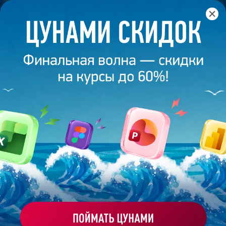
Главная
/
Банк слайдов
/
Презентация 262 – Наталья
Якушева
ПРЕЗЕНТАЦИЯ 262 - НАТАЛЬЯ
ЯКУШЕВА
Моё избранное
Работа
ХОЧУ ЗАКАЗАТЬ ТАКУЮ ПРЕЗЕНТАЦИЮ
студента