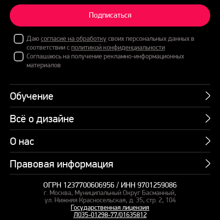
Подписаться
Даю
согласие на обработку
своих персональных данных в
соответствии с
политикой конфиденциальности
Соглашаюсь на получение рекламно-информационных
материалов
Обучение
Всё о дизайне
Курсы
Пакетные предложения
О нас
Учебник по презентациям
Профессии
Банк слайдов
Правовая информация
Об академии
Подарочные сертификаты
Вебинары
Команда
Корпоративное обучение
ОГРН 1237700606956 / ИНН 9701259086
Карта сайта
Блог
г. Москва, Муниципальный Округ Басманный,
СМИ о нас
Курсы для сотрудников
Оферта и лицензия
ул. Нижняя Красносельская, д. 35, стр. 2, 104
Студия дизайна
Государственная лицензия
Кейсы
Пакетные предложения
Л035-01298-77/01635812
Контакты