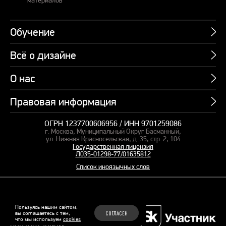
Обучение
Всё о дизайне
Курсы
Пакетные предложения
О нас
Учебник по презентациям
Профессии
Банк слайдов
Правовая информация
Об академии
Подарочные сертификаты
Вебинары
Команда
Корпоративное обучение
ОГРН 1237700606956 / ИНН 9701259086
Карта сайта
Блог
г. Москва, Муниципальный Округ Басманный,
СМИ о нас
Курсы для сотрудников
Оферта и лицензия
ул. Нижняя Красносельская, д. 35, стр. 2, 104
Студия дизайна
Государственная лицензия
Кейсы
Пакетные предложения
Л035-01298-77/01635812
Контакты
Заказать презентацию
Отзывы
Список иноязычных слов
Политика конфиденциальности
Согласие на обработку ПД
Рекомендательные технологии
© 2015–2026 Бонни и Слайд
Пользуясь нашим сайтом,
вы соглашаетесь с тем,
СОГЛАСЕН
Обучающие курсы по
что мы используем
cookies
Файлы Cookie
презентациям