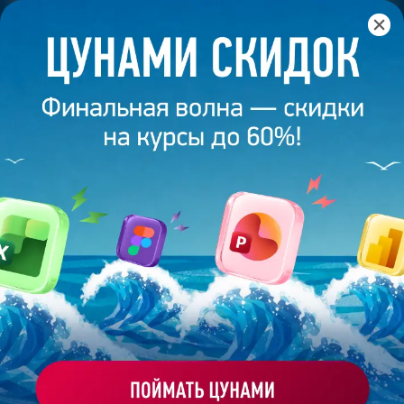
Главная
/
Банк слайдов
/
Презентация 287 – Юлия
Беликова
ПРЕЗЕНТАЦИЯ 287 - ЮЛИЯ
БЕЛИКОВА
Моё избранное
Работа
ХОЧУ ЗАКАЗАТЬ ТАКУЮ ПРЕЗЕНТАЦИЮ
студента