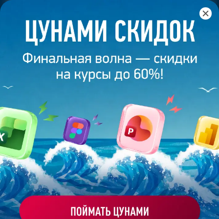
Главная
/
Банк слайдов
/
Презентация 336 – Анна
Кривоногова
ПРЕЗЕНТАЦИЯ 336 - АННА
КРИВОНОГОВА
Моё избранное
Работа
ХОЧУ ЗАКАЗАТЬ ТАКУЮ ПРЕЗЕНТАЦИЮ
студента