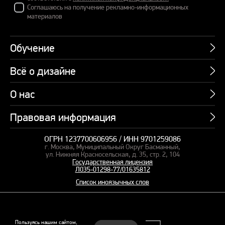
Соглашаюсь на получение рекламно-информационных
материалов
Обучение
Всё о дизайне
Курсы
Пакетные предложения
О нас
Учебник по презентациям
Профессии
Банк слайдов
Правовая информация
Об академии
Подарочные сертификаты
Вебинары
Команда
Корпоративное обучение
ОГРН 1237700606956 / ИНН 9701259086
Карта сайта
Блог
г. Москва, Муниципальный Округ Басманный,
СМИ о нас
Курсы для сотрудников
Оферта и лицензия
ул. Нижняя Красносельская, д. 35, стр. 2, 104
Студия дизайна
Государственная лицензия
Кейсы
Пакетные предложения
Л035-01298-77/01635812
Контакты
Заказать презентацию
Отзывы
Список иноязычных слов
Политика конфиденциальности
Согласие на обработку ПД
Рекомендательные технологии
© 2015–2026 Бонни и Слайд
Пользуясь нашим сайтом,