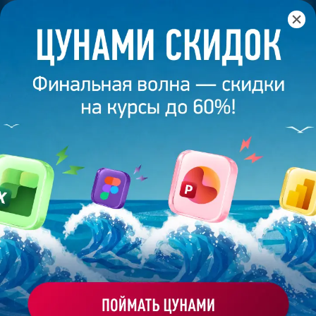
Главная
/
Банк слайдов
/
Презентация 377 – Полина
Петрова
ПРЕЗЕНТАЦИЯ 377 - ПОЛИНА
ПЕТРОВА
Моё избранное
Работа
ХОЧУ ЗАКАЗАТЬ ТАКУЮ ПРЕЗЕНТАЦИЮ
студента