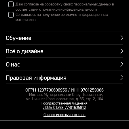
Даю
согласие на обработку
своих персональных данных в
соответствии с
политикой конфиденциальности
Соглашаюсь на получение рекламно-информационных
материалов
Обучение
Всё о дизайне
Курсы
Пакетные предложения
О нас
Учебник по презентациям
Профессии
Банк слайдов
Правовая информация
Об академии
Подарочные сертификаты
Вебинары
Команда
Корпоративное обучение
ОГРН 1237700606956 / ИНН 9701259086
Карта сайта
Блог
г. Москва, Муниципальный Округ Басманный,
СМИ о нас
Курсы для сотрудников
Оферта и лицензия
ул. Нижняя Красносельская, д. 35, стр. 2, 104
Студия дизайна
Государственная лицензия
Кейсы
Пакетные предложения
Л035-01298-77/01635812
Контакты
Заказать презентацию
Отзывы
Список иноязычных слов
Политика конфиденциальности
Согласие на обработку ПД