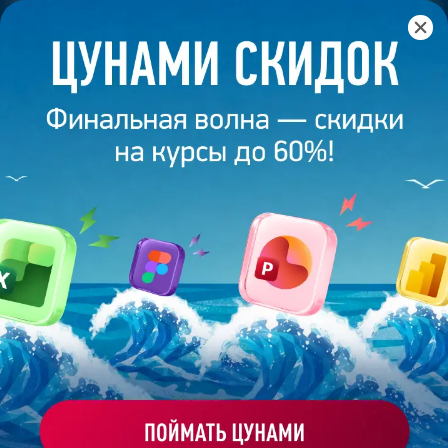
Главная
/
Банк слайдов
/
Презентация 392 – Работа
выполнена выпускницей академии презентаций
Bonnie&Slide
ПРЕЗЕНТАЦИЯ 392 – РАБОТА
ВЫПОЛНЕНА ВЫПУСКНИЦЕЙ
АКАДЕМИИ ПРЕЗЕНТАЦИЙ
BONNIE&SLIDE
Моё избранное