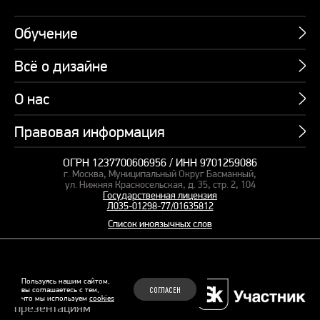
Обучение
Всё о дизайне
Курсы
Пакетные предложения
О нас
Учебник по презентациям
Профессии
Банк слайдов
Правовая информация
Об академии
Подарочные сертификаты
Вебинары
Команда
Корпоративное обучение
ОГРН 1237700606956 / ИНН 9701259086
Карта сайта
Блог
г. Москва, Муниципальный Округ Басманный,
СМИ о нас
Курсы для сотрудников
Оферта и лицензия
ул. Нижняя Красносельская, д. 35, стр. 2, 104
Студия дизайна
Государственная лицензия
Кейсы
Пакетные предложения
Л035-01298-77/01635812
Контакты
Заказать презентацию
Отзывы
Список иноязычных слов
Политика конфиденциальности
Согласие на обработку ПД
Рекомендательные технологии
© 2015–2026 Бонни и Слайд
Пользуясь нашим сайтом,
вы соглашаетесь с тем,
СОГЛАСЕН
Обучающие курсы по
что мы используем
cookies
Файлы Cookie
презентациям