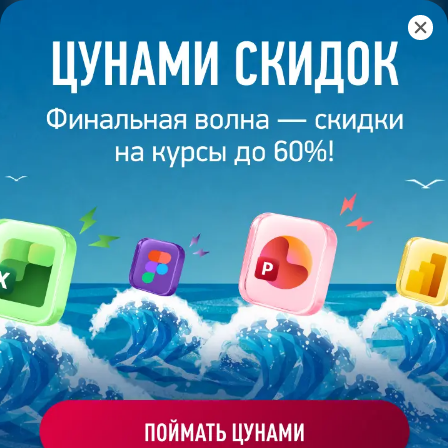
Главная
/
Банк слайдов
/
Презентация 382 – Евгений
Янтарь
ПРЕЗЕНТАЦИЯ 382 - ЕВГЕНИЙ
ЯНТАРЬ
Моё избранное
Работа
ХОЧУ ЗАКАЗАТЬ ТАКУЮ ПРЕЗЕНТАЦИЮ
студента