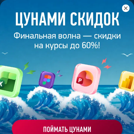
Главная
/
Банк слайдов
/
Презентация 126 – Разработана
студией Bonnie&Slide для KFC Футбал
ПРЕЗЕНТАЦИЯ 126 -
РАЗРАБОТАНА СТУДИЕЙ
BONNIE&SLIDE ДЛЯ KFC ФУТБАЛ
Моё избранное
Работа
ХОЧУ ЗАКАЗАТЬ ТАКУЮ ПРЕЗЕНТАЦИЮ
эксперта