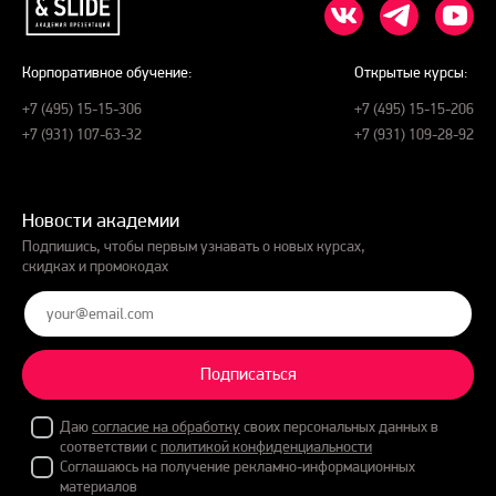
Корпоративное обучение:
Открытые курсы:
+7 (495) 15-15-306
+7 (495) 15-15-206
+7 (931) 107-63-32
+7 (931) 109-28-92
Новости академии
Подпишись, чтобы первым узнавать о новых курсах,
скидках и промокодах
Подписаться
Даю
согласие на обработку
своих персональных данных в
соответствии с
политикой конфиденциальности
Соглашаюсь на получение рекламно-информационных
материалов