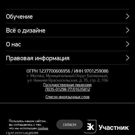
Обучение
Всё о дизайне
Курсы
Пакетные предложения
О нас
Учебник по презентациям
Профессии
Банк слайдов
Правовая информация
Об академии
Подарочные сертификаты
Вебинары
Команда
Корпоративное обучение
ОГРН 1237700606956 / ИНН 9701259086
Карта сайта
Блог
г. Москва, Муниципальный Округ Басманный,
СМИ о нас
Курсы для сотрудников
Оферта и лицензия
ул. Нижняя Красносельская, д. 35, стр. 2, 104
Студия дизайна
Государственная лицензия
Кейсы
Пакетные предложения
Л035-01298-77/01635812
Контакты
Заказать презентацию
Отзывы
Список иноязычных слов
Политика конфиденциальности
Согласие на обработку ПД
Рекомендательные технологии
© 2015–2026 Бонни и Слайд
Пользуясь нашим сайтом,
вы соглашаетесь с тем,
СОГЛАСЕН
Обучающие курсы по
что мы используем
cookies
Файлы Cookie
презентациям