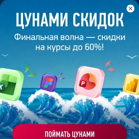
Главная
/
Банк слайдов
/
Презентация 45 – Разработана
студией Bonnie&Slide для 101Svet
ПРЕЗЕНТАЦИЯ 45 - РАЗРАБОТАНА
СТУДИЕЙ BONNIE&SLIDE ДЛЯ
101SVET
Моё избранное
Работа
ХОЧУ ЗАКАЗАТЬ ТАКУЮ ПРЕЗЕНТАЦИЮ
эксперта