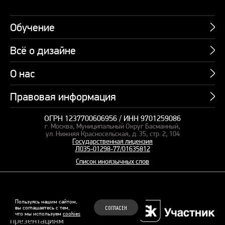
Обучение
Всё о дизайне
Курсы
Пакетные предложения
О нас
Учебник по презентациям
Профессии
Банк слайдов
Правовая информация
Об академии
Подарочные сертификаты
Вебинары
Команда
Корпоративное обучение
ОГРН 1237700606956 / ИНН 9701259086
Карта сайта
Блог
г. Москва, Муниципальный Округ Басманный,
СМИ о нас
Курсы для сотрудников
Оферта и лицензия
ул. Нижняя Красносельская, д. 35, стр. 2, 104
Студия дизайна
Государственная лицензия
Кейсы
Пакетные предложения
Л035-01298-77/01635812
Контакты
Заказать презентацию
Отзывы
Список иноязычных слов
Политика конфиденциальности
Согласие на обработку ПД
Рекомендательные технологии
© 2015–2026 Бонни и Слайд
Пользуясь нашим сайтом,
вы соглашаетесь с тем,
СОГЛАСЕН
Обучающие курсы по
что мы используем
cookies
Файлы Cookie
презентациям