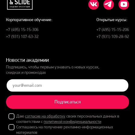
Корпоративное обучение:
Открытые курсы:
+7 (495) 15-15-306
+7 (495) 15-15-206
+7 (931) 107-63-32
+7 (931) 109-28-92
Новости академии
Подпишись, чтобы первым узнавать о новых курсах,
скидках и промокодах
Подписаться
Даю
согласие на обработку
своих персональных данных в
соответствии с
политикой конфиденциальности
Соглашаюсь на получение рекламно-информационных
материалов