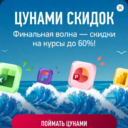
Главная
/
Банк слайдов
/
Презентация 497 – Работа
выполнена выпускником академии презентаций
Bonnie&Slide
ПРЕЗЕНТАЦИЯ 497 - РАБОТА
ВЫПОЛНЕНА ВЫПУСКНИКОМ
АКАДЕМИИ ПРЕЗЕНТАЦИЙ
BONNIE&SLIDE
Моё избранное