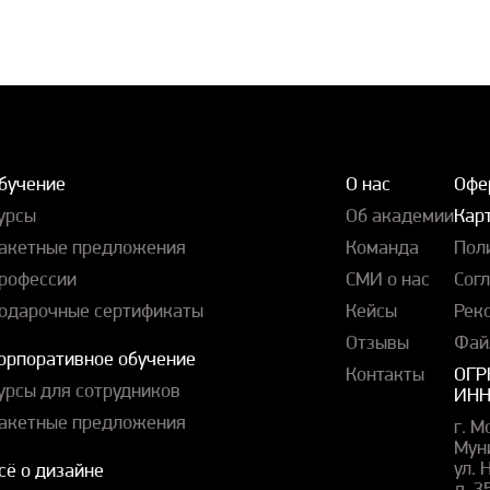
бучение
О нас
Офе
урсы
Об академии
Карт
акетные предложения
Команда
Пол
рофессии
СМИ о нас
Сог
одарочные сертификаты
Кейсы
Рек
Отзывы
Фай
орпоративное обучение
Контакты
ОГР
урсы для сотрудников
ИНН
акетные предложения
г. М
Мун
ул.
сё о дизайне
д. 3