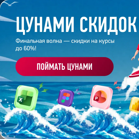
Обучение
Корпоративное обуч
Главная
/
Банк слайдов
/
Презентация 527 – Дарья
ПРЕЗЕНТАЦИЯ 527 - Д
Работа
студента