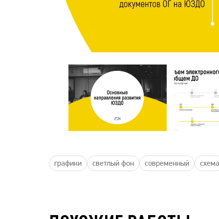
графики
светлый фон
современный
схем