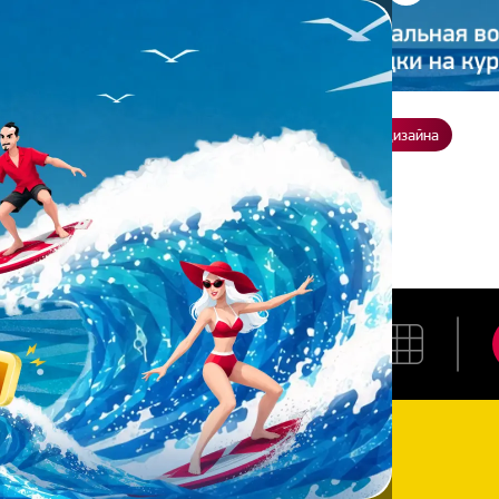
ение
О нас
Всё о дизайне
Заказать презентацию
Студия дизайна
 И.
АРЬЯ И.