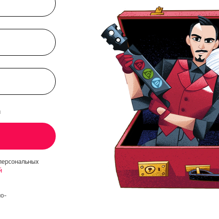
и
персональных
й
о-