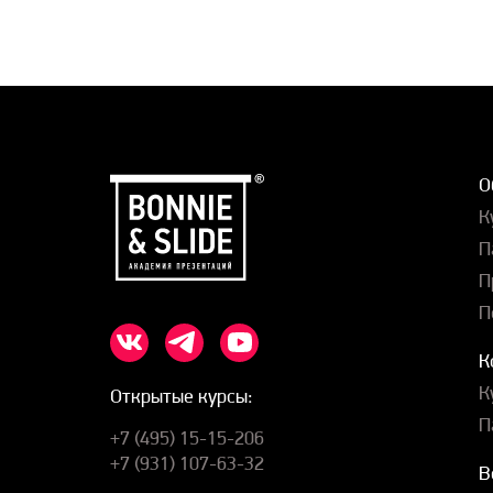
О
К
П
П
П
К
К
Открытые курсы:
П
+7 (495) 15-15-206
+7 (931) 107-63-32
В