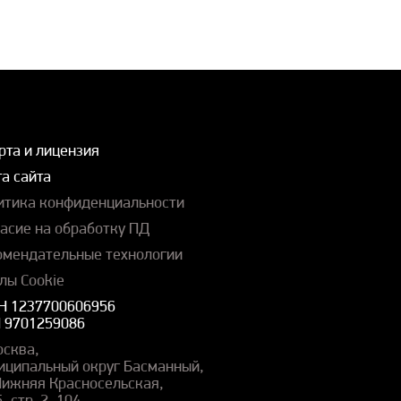
рта и лицензия
а сайта
итика конфиденциальности
ласие на обработку ПД
омендательные технологии
лы Cookie
Н 1237700606956
 9701259086
осква,
иципальный округ Басманный,
 Нижняя Красносельская,
5, стр. 2, 104