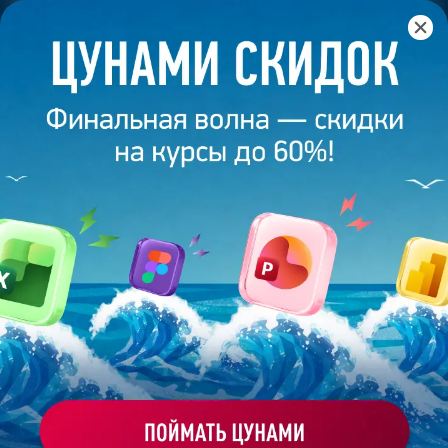
Главная
/
Банк слайдов
/
Презентация 532 – Работа
выполнена выпускником академии презентаций
Bonnie&Slide
ПРЕЗЕНТАЦИЯ 532 - РАБОТА
ВЫПОЛНЕНА ВЫПУСКНИКОМ
АКАДЕМИИ ПРЕЗЕНТАЦИЙ
BONNIE&SLIDE
Моё избранное