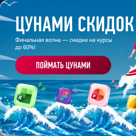
Обучение
Корпоративное обуч
Главная
/
Банк слайдов
/
Презентация 540 – Алина
ПРЕЗЕНТАЦИЯ 540 - А
Работа
студента