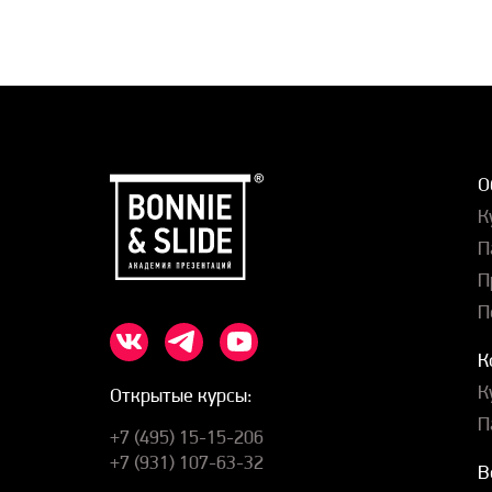
О
К
П
П
П
К
К
Открытые курсы:
П
+7 (495) 15-15-206
+7 (931) 107-63-32
В