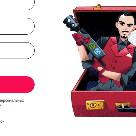
и
персональных
й
о-