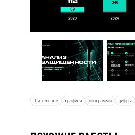
it и телеком
графики
диаграммы
цифры