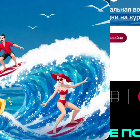
ение
О нас
Всё о дизайне
Заказать презентацию
Студия дизайна
 С.
ЛИНА С.