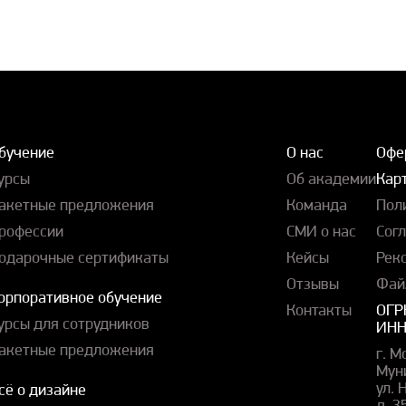
бучение
О нас
Офе
урсы
Об академии
Карт
акетные предложения
Команда
Пол
рофессии
СМИ о нас
Сог
одарочные сертификаты
Кейсы
Рек
Отзывы
Фай
орпоративное обучение
Контакты
ОГР
урсы для сотрудников
ИНН
акетные предложения
г. М
Мун
ул.
сё о дизайне
д. 3