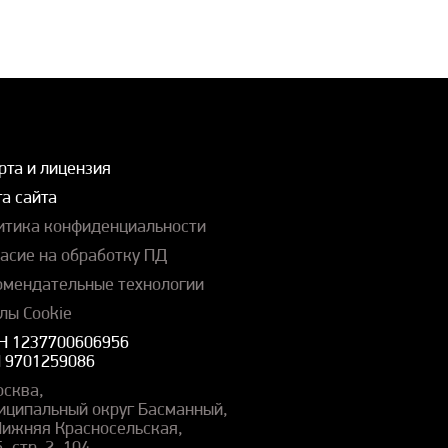
рта и лицензия
а сайта
итика конфиденциальности
ласие на обработку ПД
омендательные технологии
лы Cookie
Н 1237700606956
 9701259086
осква,
иципальный округ Басманный,
 Нижняя Красносельская,
5, стр. 2, 104