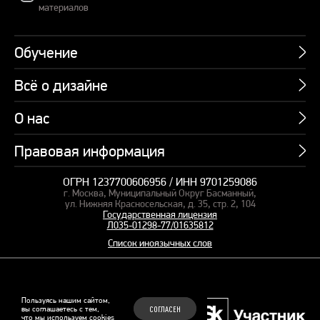
материалов
Обучение
Всё о дизайне
Курсы
Пакетные предложения
О нас
Учебник по презентациям
Профессии
Банк слайдов
Правовая информация
Об академии
Подарочные сертификаты
Вебинары
Команда
Корпоративное обучение
ОГРН 1237700606956 / ИНН 9701259086
Карта сайта
Блог
г. Москва, Муниципальный Округ Басманный,
СМИ о нас
Курсы для сотрудников
Оферта и лицензия
ул. Нижняя Красносельская, д. 35, стр. 2, 104
Студия дизайна
Государственная лицензия
Кейсы
Пакетные предложения
Л035-01298-77/01635812
Контакты
Заказать презентацию
Отзывы
Список иноязычных слов
Политика конфиденциальности
Согласие на обработку ПД
Рекомендательные технологии
© 2015–2026 Бонни и Слайд
Пользуясь нашим сайтом,
вы соглашаетесь с тем,
СОГЛАСЕН
Обучающие курсы по
что мы используем
cookies