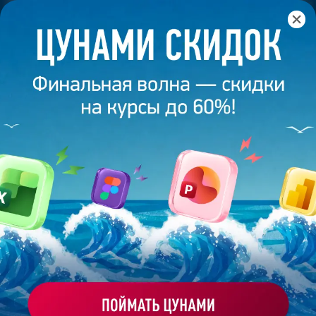
Главная
/
Банк слайдов
/
Презентация 574 – Работа
выполнена выпускником академии презентаций
Bonnie&Slide
ПРЕЗЕНТАЦИЯ 574 - РАБОТА
ВЫПОЛНЕНА ВЫПУСКНИКОМ
АКАДЕМИИ ПРЕЗЕНТАЦИЙ
BONNIE&SLIDE
Моё избранное