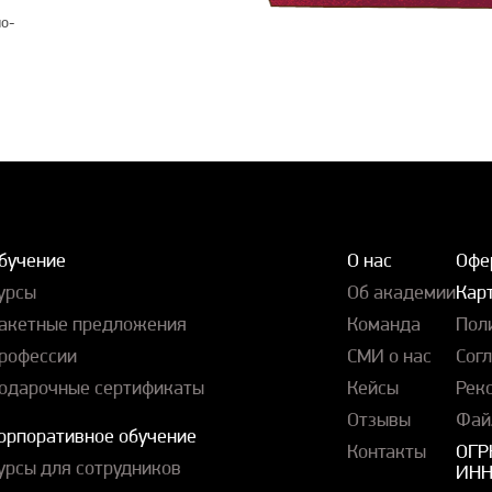
о-
бучение
О нас
Офе
урсы
Об академии
Карт
акетные предложения
Команда
Пол
рофессии
СМИ о нас
Сог
одарочные сертификаты
Кейсы
Рек
Отзывы
Фай
орпоративное обучение
Контакты
ОГР
урсы для сотрудников
ИНН