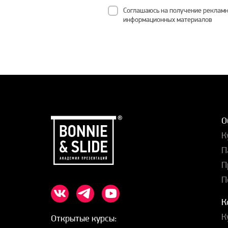
Соглашаюсь на получение рекламн
информационных материалов
О
К
П
П
П
К
К
Открытые курсы: