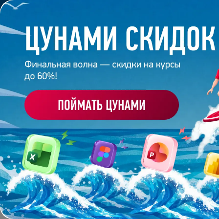
Обучение
Корпоративное обуч
Главная
/
Банк слайдов
/
Презентация 641 – Работ
ПРЕЗЕНТАЦИЯ 641 –
АКАДЕМИИ ПРЕЗЕНТА
Работа
студента