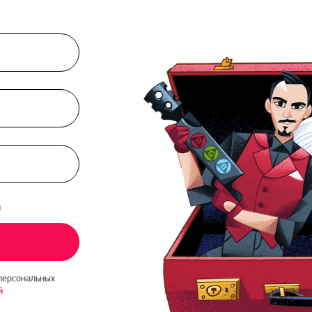
и
персональных
й