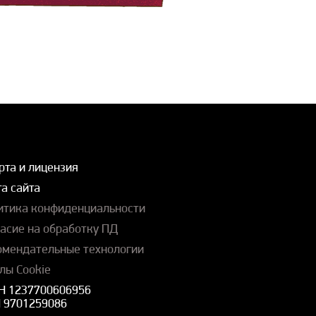
рта и лицензия
а сайта
итика конфиденциальности
ласие на обработку ПД
омендательные технологии
лы Cookie
Н 1237700606956
 9701259086