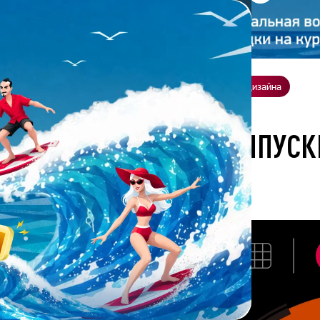
ение
О нас
Всё о дизайне
Заказать презентацию
Студия дизайна
а выполнена выпускником академии презентаций Bonnie&Slide
 РАБОТА ВЫПОЛНЕНА ВЫПУС
ЦИЙ BONNIE&SLIDE