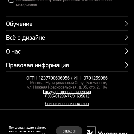
материалов
Обучение
Всё о дизайне
Курсы
Пакетные предложения
О нас
Учебник по презентациям
Профессии
Банк слайдов
Правовая информация
Об академии
Подарочные сертификаты
Вебинары
Команда
Корпоративное обучение
ОГРН 1237700606956 / ИНН 9701259086
Карта сайта
Блог
г. Москва, Муниципальный Округ Басманный,
СМИ о нас
Курсы для сотрудников
Оферта и лицензия
ул. Нижняя Красносельская, д. 35, стр. 2, 104
Студия дизайна
Государственная лицензия
Кейсы
Пакетные предложения
Л035-01298-77/01635812
Контакты
Заказать презентацию
Отзывы
Список иноязычных слов
Политика конфиденциальности
Согласие на обработку ПД
Рекомендательные технологии
© 2015–2026 Бонни и Слайд
Пользуясь нашим сайтом,
вы соглашаетесь с тем,
СОГЛАСЕН
Обучающие курсы по