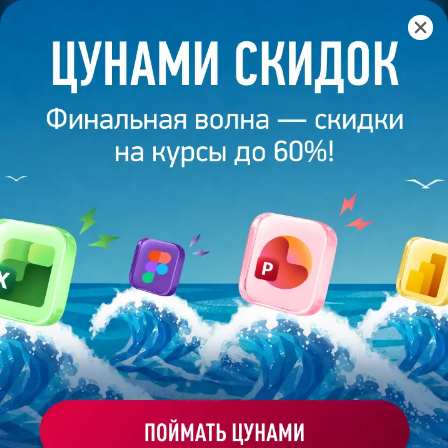
Главная
/
Банк слайдов
/
Презентация 81 – Гаврилова
Наталья
ПРЕЗЕНТАЦИЯ 81 - ГАВРИЛОВА
НАТАЛЬЯ
Моё избранное
Работа
ХОЧУ ЗАКАЗАТЬ ТАКУЮ ПРЕЗЕНТАЦИЮ
студента