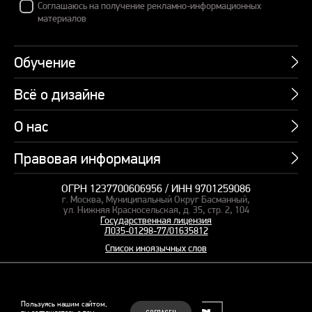
Соглашаюсь на получение рекламно-информационных
материалов
Обучение
Всё о дизайне
Курсы
Пакетные предложения
О нас
Учебник по презентациям
Профессии
Банк слайдов
Правовая информация
Об академии
Подарочные сертификаты
Вебинары
Команда
Корпоративное обучение
ОГРН 1237700606956 / ИНН 9701259086
Карта сайта
Блог
г. Москва, Муниципальный Округ Басманный,
СМИ о нас
Курсы для сотрудников
Оферта и лицензия
ул. Нижняя Красносельская, д. 35, стр. 2, 104
Студия дизайна
Государственная лицензия
Кейсы
Пакетные предложения
Л035-01298-77/01635812
Контакты
Заказать презентацию
Отзывы
Список иноязычных слов
Политика конфиденциальности
Согласие на обработку ПД
Рекомендательные технологии
© 2015–2026 Бонни и Слайд
Пользуясь нашим сайтом,