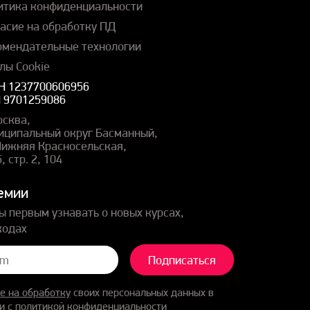
итика конфиденциальности
ласие на обработку ПД
омендательные технологии
лы Cookie
Н 1237700606956
 9701259086
осква,
иципальный округ Басманный,
 Нижняя Красносельская,
5, стр. 2, 104
емии
ы первым узнавать о новых курсах,
кодах
Подписаться
е на обработку
своих персональных данных в
и с
политикой конфиденциальности