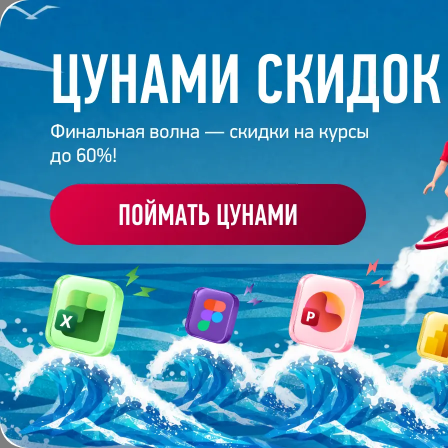
Обучение
Корпоративное обуч
Главная
/
Блог
/
Истории выпускников
ИСТОРИИ ВЫПУСКНИК
Истории выпускников
Показать всё
Профессии
Цвет