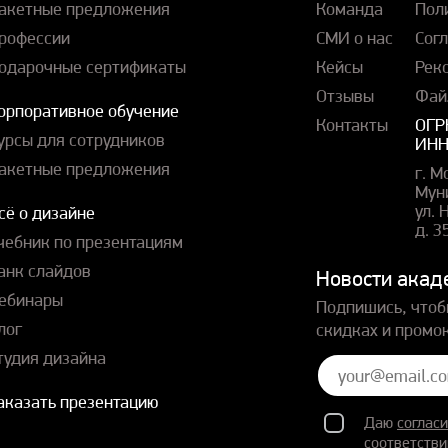
акетные предложения
Команда
Пол
рофессии
СМИ о нас
Сог
одарочные сертификаты
Кейсы
Рек
Отзывы
Фай
орпоративное обучение
Контакты
ОГР
урсы для сотрудников
ИНН
акетные предложения
г. М
Мун
ул.
сё о дизайне
д. 3
чебник по презентациям
анк слайдов
Новости акад
ебинары
Подпишись, чтоб
лог
скидках и промо
тудия дизайна
аказать презентацию
Даю
согласи
соответстви