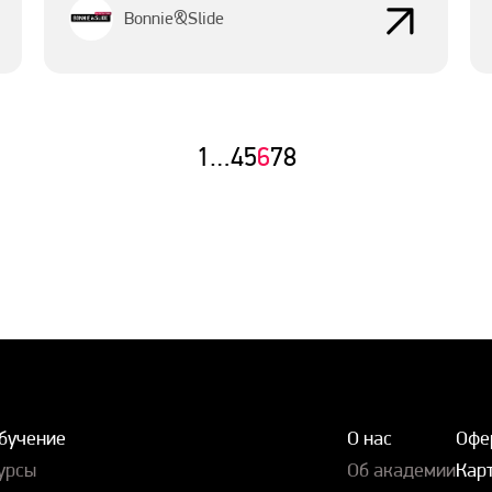
Bonnie&Slide
1
…
4
5
6
7
8
бучение
О нас
Офе
урсы
Об академии
Карт