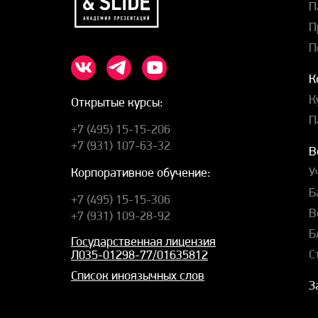
П
П
П
К
К
Открытые курсы:
П
+7 (495) 15-15-206
+7 (931) 107-63-32
В
У
Корпоративное обучение:
Б
+7 (495) 15-15-306
В
+7 (931) 109-28-92
Б
Государственная лицензия
С
Л035-01298-77/01635812
Список иноязычных слов
З