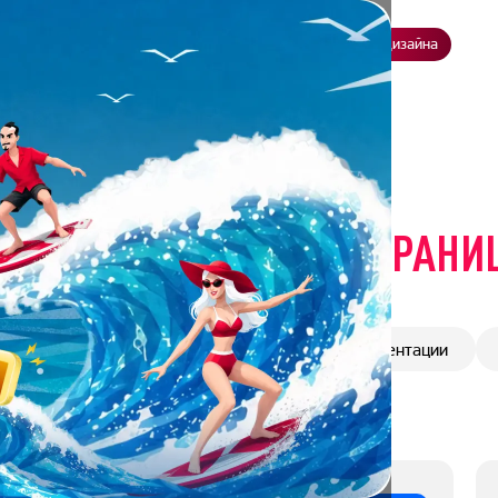
ение
О нас
Всё о дизайне
Заказать презентацию
Студия дизайна
ОВ BONNIE&SLIDE
| СТРАНИ
Бизнес
Гайды
Дизайн
Презентации