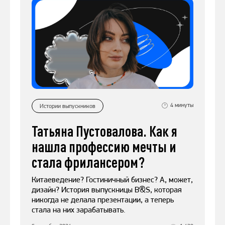
4
минуты
Истории выпускников
Татьяна Пустовалова. Как я
нашла профессию мечты и
стала фрилансером?
Китаеведение? Гостиничный бизнес? А, может,
дизайн? История выпускницы B&S, которая
никогда не делала презентации, а теперь
стала на них зарабатывать.