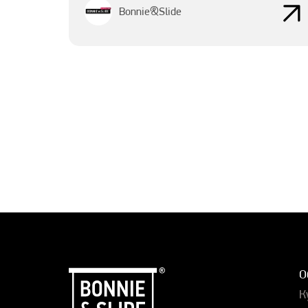
Bonnie&Slide
О
К