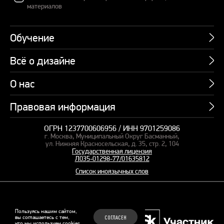
материалов
Обучение
Всё о дизайне
Курсы
Пакетные предложения
О нас
Учебник по презентациям
Профессии
Банк слайдов
Правовая информация
Об академии
Подарочные сертификаты
Вебинары
Команда
Корпоративное обучение
ОГРН 1237700606956 / ИНН 9701259086
Карта сайта
Блог
г. Москва, Муниципальный Округ Басманный,
СМИ о нас
Курсы для сотрудников
Оферта и лицензия
ул. Нижняя Красносельская, д. 35, стр. 2, 104
Студия дизайна
Государственная лицензия
Кейсы
Пакетные предложения
Л035-01298-77/01635812
Контакты
Заказать презентацию
Отзывы
Список иноязычных слов
Политика конфиденциальности
Согласие на обработку ПД
Рекомендательные технологии
© 2015–2026 Бонни и Слайд
Пользуясь нашим сайтом,
вы соглашаетесь с тем,
СОГЛАСЕН
Обучающие курсы по
что мы используем
cookies