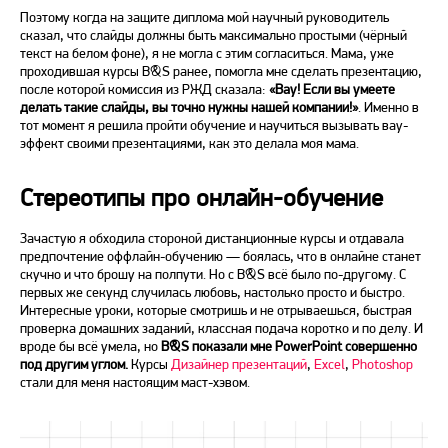
Поэтому когда на защите диплома мой научный руководитель
сказал, что слайды должны быть максимально простыми (чёрный
текст на белом фоне), я не могла с этим согласиться. Мама, уже
проходившая курсы B&S ранее, помогла мне сделать презентацию,
после которой комиссия из РЖД сказала:
«Вау! Если вы умеете
делать такие слайды, вы точно нужны нашей компании!»
. Именно в
тот момент я решила пройти обучение и научиться вызывать вау-
эффект своими презентациями, как это делала моя мама.
Стереотипы про онлайн-обучение
Зачастую я обходила стороной дистанционные курсы и отдавала
предпочтение оффлайн-обучению — боялась, что в онлайне станет
скучно и что брошу на полпути. Но с B&S всё было по-другому. С
первых же секунд случилась любовь, настолько просто и быстро.
Интересные уроки, которые смотришь и не отрываешься, быстрая
проверка домашних заданий, классная подача коротко и по делу. И
вроде бы всё умела, но
B&S показали мне PowerPoint совершенно
под другим углом.
Курсы
Дизайнер презентаций
,
Excel
,
Photoshop
стали для меня настоящим маст-хэвом.