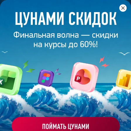
Главная
/
Блог
/
Вероника Некрасова. Хочу творить и
делать мир красивым!
25 декабря 2024
5
минут
2 394
ВЕРОНИКА НЕКРАСОВА. ХОЧУ ТВОРИТЬ
И ДЕЛАТЬ МИР КРАСИВЫМ!
Поделиться
Bonnie&Slide