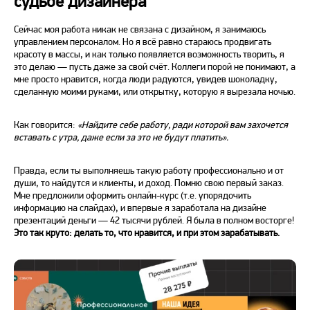
судьбе дизайнера
Сейчас моя работа никак не связана с дизайном, я занимаюсь
управлением персоналом. Но я всё равно стараюсь продвигать
красоту в массы, и как только появляется возможность творить, я
это делаю — пусть даже за свой счёт. Коллеги порой не понимают, а
мне просто нравится, когда люди радуются, увидев шоколадку,
сделанную моими руками, или открытку, которую я вырезала ночью.
Как говорится:
«Найдите себе работу, ради которой вам захочется
вставать с утра, даже если за это не будут платить».
Правда, если ты выполняешь такую работу профессионально и от
души, то найдутся и клиенты, и доход. Помню свою первый заказ.
Мне предложили оформить онлайн-курс (т.е. упорядочить
информацию на слайдах), и впервые я заработала на дизайне
презентаций деньги — 42 тысячи рублей. Я была в полном восторге!
Это так круто: делать то, что нравится, и при этом зарабатывать.