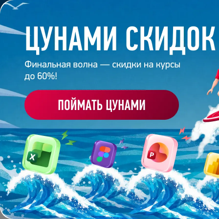
Обучение
Корпоративное обуч
Главная
/
Блог
/
Топ‑10 нейросетей для создания п
14 мая 2026
11
минут
4 946
ТОП‑10 НЕЙРОСЕТЕЙ 
В 2026 ГОДУ
Поделиться