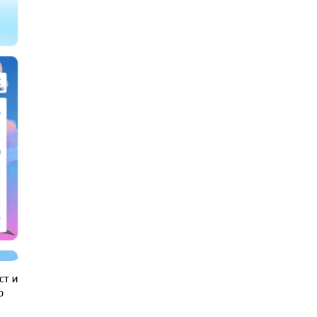
ст и
о