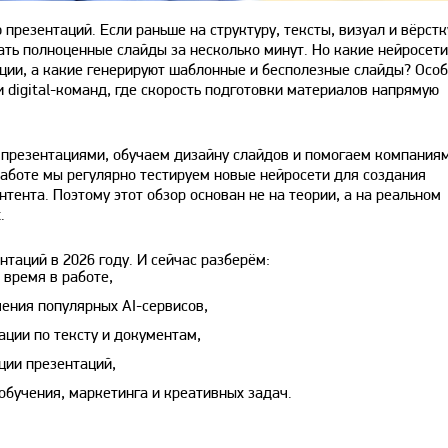
презентаций. Если раньше на структуру, тексты, визуал и вёрстк
ть полноценные слайды за несколько минут. Но какие нейросети
ции, а какие генерируют шаблонные и бесполезные слайды? Осо
и digital-команд, где скорость подготовки материалов напрямую
 презентациями, обучаем дизайну слайдов и помогаем компания
работе мы регулярно тестируем новые нейросети для создания
тента. Поэтому этот обзор основан не на теории, а на реальном
.
таций в 2026 году. И сейчас разберём:
 время в работе,
чения популярных AI-сервисов,
ации по тексту и документам,
ции презентаций,
обучения, маркетинга и креативных задач.