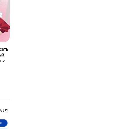
сеть
ый
ть:
адач,