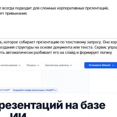
е всегда подходит для сложных корпоративных презентаций,
ует привыкания.
s, которое собирает презентацию по текстовому запросу. Оно хо
создания структуры на основе документа или текста. Сервис упр
сеть автоматически разбивает его на слайд и формирует логику