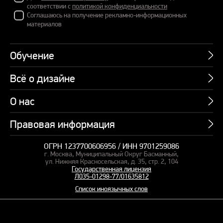
соответствии с
политикой конфиденциальности
Соглашаюсь на получение рекламно-информационных
материалов
Обучение
Всё о дизайне
Курсы
Пакетные предложения
О нас
Учебник по презентациям
Профессии
Банк слайдов
Правовая информация
Об академии
Подарочные сертификаты
Вебинары
Команда
Корпоративное обучение
ОГРН 1237700606956 / ИНН 9701259086
Карта сайта
Блог
г. Москва, Муниципальный Округ Басманный,
СМИ о нас
Курсы для сотрудников
Оферта и лицензия
ул. Нижняя Красносельская, д. 35, стр. 2, 104
Студия дизайна
Государственная лицензия
Кейсы
Пакетные предложения
Л035-01298-77/01635812
Контакты
Заказать презентацию
Отзывы
Список иноязычных слов
Политика конфиденциальности
Согласие на обработку ПД