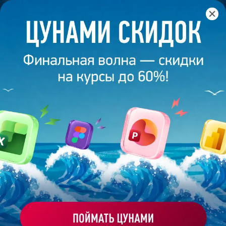
Главная
/
Блог
/
The true story от маркетолога – прошла
дизайнерские курсы и стала создавать презентации для
Дубайской компании
4 июля 2024
3
минуты
2 034
THE TRUE STORY ОТ МАРКЕТОЛОГА –
ПРОШЛА ДИЗАЙНЕРСКИЕ КУРСЫ И
СТАЛА СОЗДАВАТЬ ПРЕЗЕНТАЦИИ
ДЛЯ ДУБАЙСКОЙ КОМПАНИИ