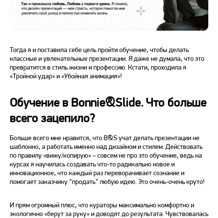
Тогда я и поставила себе цель пройти обучение, чтобы делать
классные и увлекательные презентации. Я даже не думала, что это
превратится в стиль жизни и профессию. Кстати, проходила я
«
Тройной удар
»
и
«
Убойная анимация
»
!
Обучение в Bonnie&Slide. Что больше
всего зацепило?
Больше всего мне нравится, что B&S учат делать презентации не
шаблонно, а работать именно над дизайном и стилем. Действовать
по правилу
«
вижу/копирую
»
– совсем не про это обучение, ведь на
курсах я научилась создавать что-то радикально новое и
инновационное, что каждый раз переворачивает сознание и
помогает заказчику “продать” любую идею. Это очень-очень круто!
И прям огромный плюс, что кураторы максимально комфортно и
экологично
«
берут за руку
»
и доводят до результата. Чувствовалась