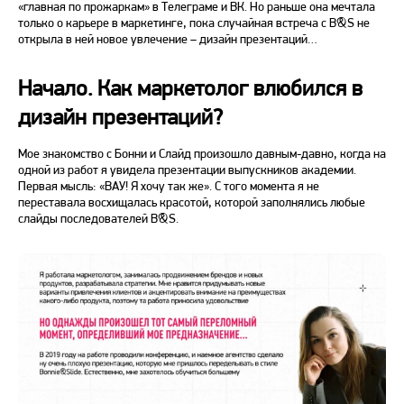
«
главная по прожаркам
»
в Телеграме и ВК. Но раньше она мечтала
только о карьере в маркетинге, пока случайная встреча с B&S не
открыла в ней новое увлечение – дизайн презентаций…
Начало. Как маркетолог влюбился в
дизайн презентаций?
Мое знакомство с Бонни и Слайд произошло давным-давно, когда на
одной из работ я увидела презентации выпускников академии.
Первая мысль:
«ВАУ! Я хочу так же». С того момента я не
переставала
восхищалась красотой, которой заполнялись любые
слайды последователей B&S.