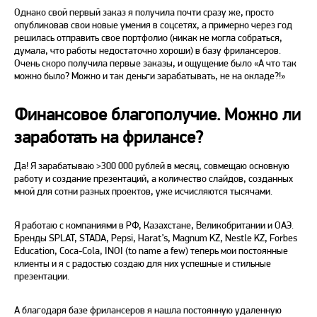
Однако свой первый заказ я получила почти сразу же, просто
опубликовав свои новые умения в соцсетях, а примерно через год
решилась отправить свое портфолио (никак не могла собраться,
думала, что работы недостаточно хороши) в базу фрилансеров.
Очень скоро получила первые заказы, и ощущение было
«
А что так
можно было? Можно и так деньги зарабатывать, не на окладе?
!»
Финансовое благополучие. Можно ли
заработать на фрилансе?
Да! Я зарабатываю >300 000 рублей в месяц, совмещаю основную
работу и создание презентаций, а количество слайдов, созданных
мной для сотни разных проектов, уже исчисляются тысячами.
Я работаю с компаниями в РФ, Казахстане, Великобритании и ОАЭ.
Бренды SPLAT, STADA, Pepsi, Harat’s, Magnum KZ, Nestle KZ, Forbes
Education, Coca-Cola, INOI (to name a few) теперь мои постоянные
клиенты и я с радостью создаю для них успешные и стильные
презентации.
А благодаря базе фрилансеров я нашла постоянную удаленную