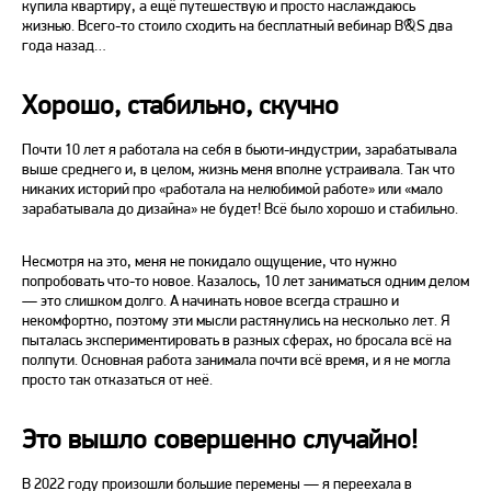
купила квартиру, а ещё путешествую и просто наслаждаюсь
жизнью. Всего-то стоило сходить на бесплатный вебинар B&S два
года назад…
Хорошо, стабильно, скучно
Почти 10 лет я работала на себя в бьюти-индустрии, зарабатывала
выше среднего и, в целом, жизнь меня вполне устраивала. Так что
никаких историй про «работала на нелюбимой работе» или «мало
зарабатывала до дизайна» не будет! Всё было хорошо и стабильно.
Несмотря на это, меня не покидало ощущение, что нужно
попробовать что-то новое. Казалось, 10 лет заниматься одним делом
— это слишком долго. А начинать новое всегда страшно и
некомфортно, поэтому эти мысли растянулись на несколько лет. Я
пыталась экспериментировать в разных сферах, но бросала всё на
полпути. Основная работа занимала почти всё время, и я не могла
просто так отказаться от неё.
Это вышло совершенно случайно!
В 2022 году произошли большие перемены — я переехала в