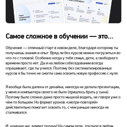
Самое сложное в обучении — это…
Обучение — отличный старт в новом деле, благодаря которому ты
получаешь знания и опыт. Вряд ли без курсов можно погрузиться во
что-то с головой. Особенно когда у тебя семья, дети, а свободного
времени просто нет. Да и на любом собеседовании всегда
спрашивают, где ты учился. Поэтому без систематизированных
курсов я бы точно не смогла сама освоить новую профессию с нуля.
Я вообще была далека от дизайна, никогда не делала презентации,
у меня и компьютера своего не было (пришлось брать у сына).
Поэтому было сложно даже просто мышкой водить, не говоря уже о
чём-то большем. Но формат уроков «смотри-повторяй»
действительно помогает освоить то, с чем раньше никогда не
сталкивался.
И, конечно же, влияет подача! На самом деле, трудное в любом