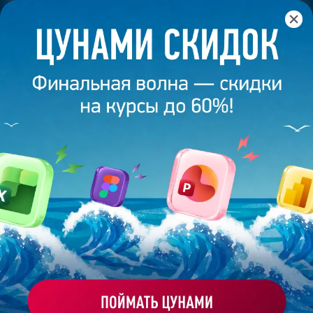
Главная
/
Блог
/
Осторожно! Слайды вызывают зависимость
и уверенность в том, что ты можешь всё
20 сентября 2024
5
минут
1 533
ОСТОРОЖНО! СЛАЙДЫ ВЫЗЫВАЮТ
ЗАВИСИМОСТЬ И УВЕРЕННОСТЬ В ТОМ,
ЧТО ТЫ МОЖЕШЬ ВСЁ
Поделиться