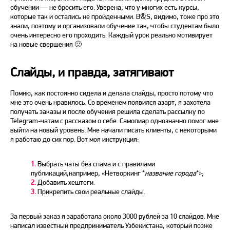
обучении — не бросить его. Уверена, что у многих есть курсы,
которые так и остались не пройденными. B&S, видимо, тоже про это
знали, поэтому и организовали обучение так, чтобы студентам было
очень интересно его проходить. Каждый урок реально мотивирует
на новые свершения 🙂
Слайды, и правда, затягивают
Помню, как постоянно сидела и делала слайды, просто потому что
мне это очень нравилось. Со временем появился азарт, я захотела
получать заказы и после обучения решила сделать рассылку по
Telegram-чатам с рассказом о себе. Самопиар однозначно помог мне
выйти на новый уровень. Мне начали писать клиенты, с некоторыми
я работаю до сих пор. Вот моя инструкция:
1.
Выбрать чаты без спама и с правилами
публикаций,например, «Нетворкинг *
название города
*»;
2.
Добавить хештеги.
3.
Прикрепить свои реальные слайды.
За первый заказ я заработала около 3000 рублей за 10 слайдов. Мне
написал известный предприниматель Узбекистана, который позже