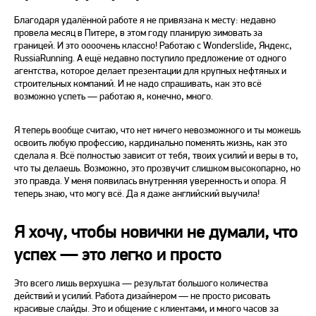
Благодаря удалённой работе я не привязана к месту: недавно
провела месяц в Питере, в этом году планирую зимовать за
границей. И это оооочень классно! Работаю с Wonderslide, Яндекс,
RussiaRunning. А ещё недавно поступило предложение от одного
агентства, которое делает презентации для крупных нефтяных и
строительных компаний. И не надо спрашивать, как это всё
возможно успеть — работаю я, конечно, много.
Я теперь вообще считаю, что нет ничего невозможного и ты можешь
освоить любую профессию, кардинально поменять жизнь, как это
сделала я. Всё полностью зависит от тебя, твоих усилий и веры в то,
что ты делаешь. Возможно, это прозвучит слишком высокопарно, но
это правда. У меня появилась внутренняя уверенность и опора. Я
теперь знаю, что могу всё. Да я даже английский выучила!
Я хочу, чтобы новички не думали, что
успех — это легко и просто
Это всего лишь верхушка — результат большого количества
действий и усилий. Работа дизайнером — не просто рисовать
красивые слайды. Это и общение с клиентами, и много часов за