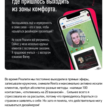
Во время Реалити мы постоянно выходили в прямые эфиры,
записывали кружочки, снимали Reels и максимально активно искали
клиентов, пробуя абсолютно разные методы: «напиши 100
контактам», «откликнись на 20 вакансий»… Сильнее всего я
стрессовала из-за рассылок, потому что приходилось бороться со
страхом и заявлять о себе. Но зато я поняла, что действительно могу
называться дизайнером!