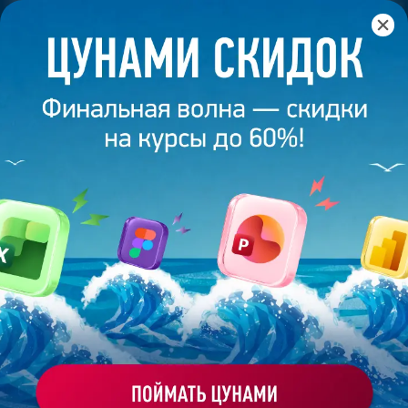
Главная
/
Блог
/
Взяла дизайн на слабо: реально ли
заработать на презентациях?
9 сентября 2024
5
минут
1 441
ВЗЯЛА ДИЗАЙН НА СЛАБО: РЕАЛЬНО
ЛИ ЗАРАБОТАТЬ НА ПРЕЗЕНТАЦИЯХ?
Поделиться
Bonnie&Slide