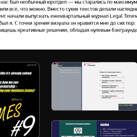
 у нас был необычный юротдел — мы старались по максимум
нили всё, что можно. Вместо сухих текстов делали наглядн
ент начали выпускать ежеквартальный журнал Legal Times
л я. С точки зрения визуала он нравится мне до сих пор:
ы ищешь креативные решения, обладая нулевым бэкграунд