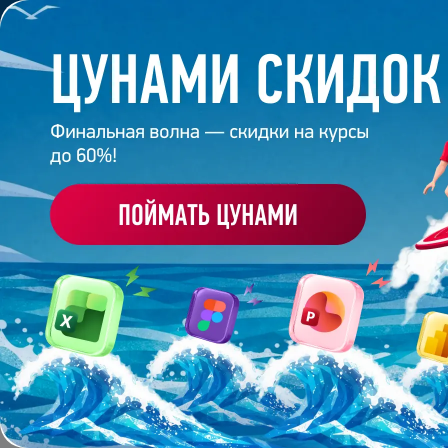
Обучение
Корпоративное обуч
Главная
/
Блог
/
В дизайн по залёту: история 30-ле
5 сентября 2024
6
минут
1 480
В ДИЗАЙН ПО ЗАЛЁТУ
ЮРИСТА ИЗ ПИТЕРА
Поделиться