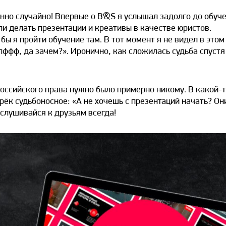
нно случайно! Впервые о B&S я услышал задолго до обуче
ли делать презентации и креативы в качестве юристов.
ы я пройти обучение там. В тот момент я не видел в этом
пффф, да зачем?». Иронично, как сложилась судьба спустя
 российского права нужно было примерно никому. В какой-
ёк судьбоносное: «А не хочешь с презентаций начать? Он
ислушивайся к друзьям всегда!