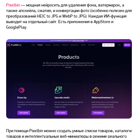
Pixelbin
— мощная
нейросеть для удаления фона, ватермарок, а
также апскейла, сжатия, и конвертации фото (особенно полезен для
преобразований HEIC to JPG и WebP to JPG). Каждая ИИ-функция
выводит на отдельный сайт. Есть приложения в AppStore и
GooglePlay.
При помощи Pixelbin можно создать умные списки товаров, каталоги
товаров и интеллектуальные веб-миниатюры в режиме реального