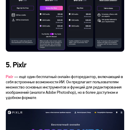
5. Pixlr
Pixlr
— ещё один бесплатный онлайн-фоторедактор, включающий в
себя встроенные возможности ИИ. Он предлагает пользователям
множество основных инструментов и функций для редактирования
изображений
(аналоги Adobe Photoshop), но в более доступном и
удобном формате.