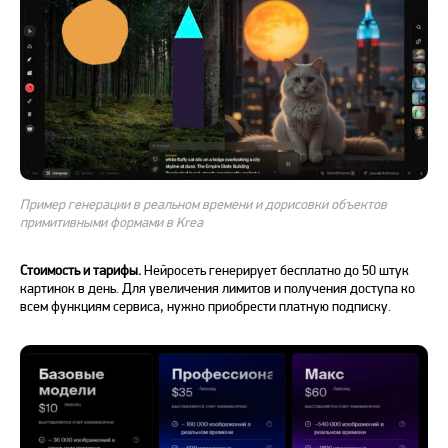
Пример генерации в реальном времени и дорисовки объектов
примитивными формами в Krea
Стоимость и тарифы.
Нейросеть
генерирует
бесплатно
до 50 штук
картинок
в день. Для увеличения лимитов и получения доступа ко
всем функциям
сервиса
, нужно приобрести платную подписку.