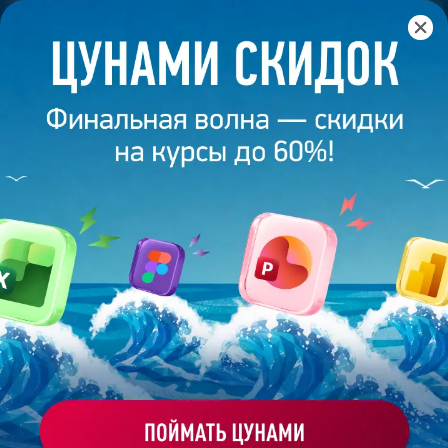
Главная
/
Блог
/
Топ-10 нейросетей для обработки фото
10 сентября 2024
9
минут
39 818
ТОП-10 НЕЙРОСЕТЕЙ ДЛЯ ОБРАБОТКИ
ФОТО
Поделиться
Екатерина Григорьева
Креатор, дизайнер на фрилансе