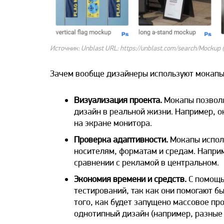
Источник: Unblast URL: https://unblast.com/search/Mockup 
Зачем
вообще дизайнеры используют мокап
Визуализация проекта.
Мокапы позволя
дизайн
в реальной жизни. Например, 
на экране монитора.
Проверка адаптивности.
Мокапы исполь
носителям, форматам и средам. Напри
сравнении с рекламой в центральном.
Экономия времени и средств.
С помощь
тестирований, так как они помогают б
того, как будет запущено массовое пр
однотипный
дизайн
(например, разные