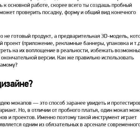
ь к основной работе, скорее всего ты создашь пробный
оможет проверить посадку, форму и общий вид конечного
то не готовый продукт, а предварительная 3D-модель, кот
 проект (приложение, рекламные баннеры, упаковка и т.д.
реть на их воплощение в реальности, избежать возможны
 окончательной версии. Как же правильно использовать
амому?
дизайне?
идею мокапов — это способ заранее увидеть и протестиро
риант. Но, в отличии от пробного платья, один
мокап
мож
ов и проектов. Именно поэтому такой инструмент играет
 является одним из обязательных в арсенале современног