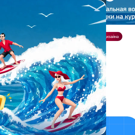
ение
О нас
Всё о дизайне
Заказать презентацию
Студия дизайна