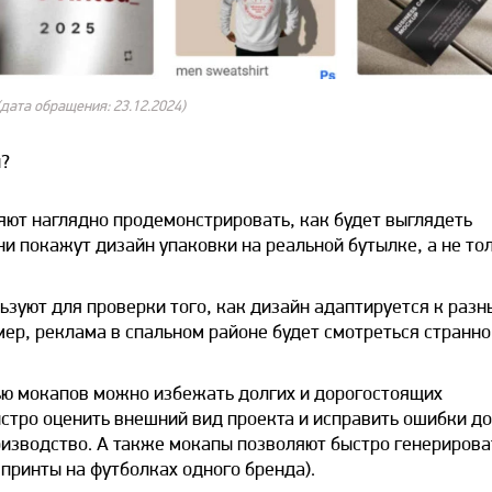
(дата обращения: 23.12.2024)
ы?
ют наглядно продемонстрировать, как будет выглядеть
они покажут
дизайн упаковки
на реальной бутылке, а не то
зуют для проверки того, как
дизайн
адаптируется к разн
мер,
реклама
в спальном районе будет смотреться странно
ю мокапов можно избежать долгих и дорогостоящих
ыстро оценить внешний вид проекта и исправить ошибки до
оизводство. А также мокапы позволяют быстро генерирова
 принты на футболках одного бренда).