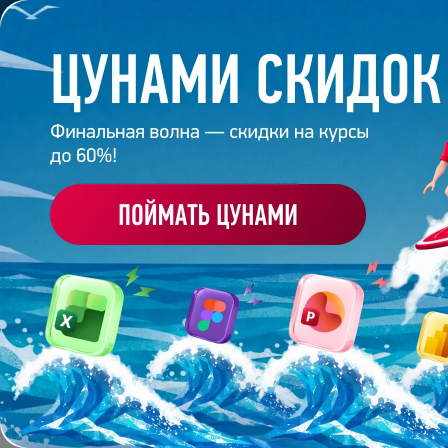
Обучение
Корпоративное обуч
Главная
/
Блог
/
Что такое мокап?
9 января 2025
12
минут
3 910
ЧТО ТАКОЕ МОКАП?
Поделиться