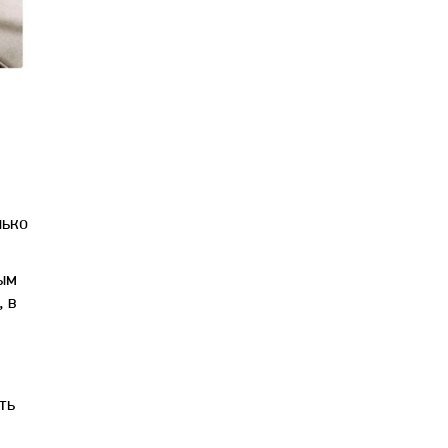
лько
ым
, в
ть