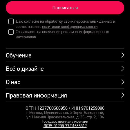
Подписаться
Даю
согласие на обработку
своих персональных данных в
соответствии с
политикой конфиденциальности
Соглашаюсь на получение рекламно-информационных
материалов
Обучение
Всё о дизайне
Курсы
Пакетные предложения
О нас
Учебник по презентациям
Профессии
Банк слайдов
Правовая информация
Об академии
Подарочные сертификаты
Вебинары
Команда
Корпоративное обучение
ОГРН 1237700606956 / ИНН 9701259086
Карта сайта
Блог
г. Москва, Муниципальный Округ Басманный,
СМИ о нас
Курсы для сотрудников
Оферта и лицензия
ул. Нижняя Красносельская, д. 35, стр. 2, 104
Студия дизайна
Государственная лицензия
Кейсы
Пакетные предложения
Л035-01298-77/01635812
Контакты