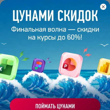
Главная
/
Блог
/
Екатерина Григорьева
Екатерина Григорьева
Креатор, дизайнер на фрилансе
Пишу качественные и интересные тексты с 2014 года.
Люблю языковую игру, яркие сравнения и
нестандартные мысли, а также все, что связано с
дизайном и визуальным оформлением информации
academy@bonnieandslide.com
Статьи автора: