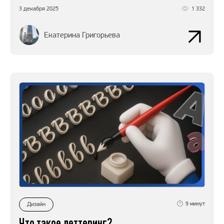
3 декабря 2025
1 332
Екатерина Григорьева
9
минут
Дизайн
Что такое леттеринг?