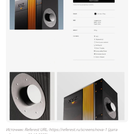
Источник: Referest URL: https://referest.ru/screens/nova-1 (дата