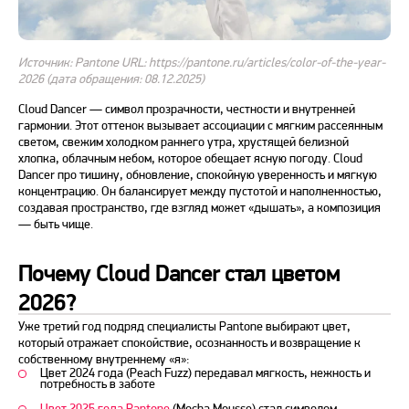
Источник: Pantone URL: https://pantone.ru/articles/color-of-the-year-
2026 (дата обращения: 08.12.2025)
Cloud Dancer — символ прозрачности, честности и внутренней
гармонии. Этот оттенок вызывает ассоциации с мягким рассеянным
светом, свежим холодком раннего утра, хрустящей белизной
хлопка, облачным небом, которое обещает ясную погоду. Cloud
Dancer про тишину, обновление, спокойную уверенность и мягкую
концентрацию. Он балансирует между пустотой и наполненностью,
создавая пространство, где взгляд может «дышать», а композиция
— быть чище.
Почему Cloud Dancer стал цветом
2026?
Уже третий год подряд специалисты Pantone выбирают цвет,
который отражает спокойствие, осознанность и возвращение к
собственному внутреннему «я»:
Цвет 2024 года (Peach Fuzz) передавал мягкость, нежность и
потребность в заботе
Цвет 2025 года Pantone
(Mocha Mousse) стал символом