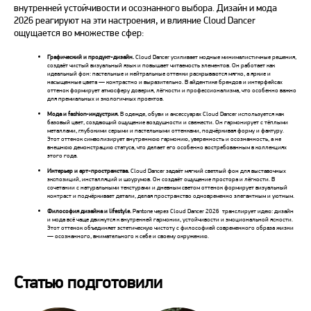
внутренней устойчивости и осознанного выбора. Дизайн и мода
2026
реагируют на эти настроения, и влияние Cloud Dancer
ощущается во множестве сфер:
Графический и продукт-дизайн.
Cloud Dancer усиливает модные минималистичные решения,
создаёт чистый визуальный язык и повышает читаемость элементов. Он работает как
идеальный фон: пастельные и нейтральные оттенки раскрываются мягко, а яркие и
насыщенные цвета — контрастно и выразительно. В айдентике брендов и интерфейсах
оттенок формирует атмосферу доверия, лёгкости и профессионализма, что особенно важно
для премиальных и экологичных проектов.
Мода и fashion-индустрия.
В одежде, обуви и аксессуарах Cloud Dancer используется как
базовый цвет, создающий ощущение воздушности и свежести. Он гармонирует с тёплыми
металлами, глубокими серыми и пастельными оттенками, подчёркивая форму и фактуру.
Этот оттенок символизирует внутреннюю гармонию, уверенность и осознанность, а не
внешнюю демонстрацию статуса, что делает его особенно востребованным в коллекциях
этого года.
Интерьер и арт-пространства.
Cloud Dancer задаёт мягкий светлый фон для выставочных
экспозиций, инсталляций и шоурумов. Он создаёт ощущение простора и лёгкости. В
сочетании с натуральными текстурами и дневным светом оттенок формирует визуальный
контраст и подчёркивает детали, делая пространство одновременно элегантным и уютным.
Философия дизайна и lifestyle.
Pantone через Cloud Dancer
2026
транслирует идею: дизайн
и мода всё чаще движутся к внутренней гармонии, устойчивости и эмоциональной ясности.
Этот оттенок объединяет эстетическую чистоту с философией современного образа жизни
— осознанного, внимательного к себе и своему окружению.
Статью подготовили