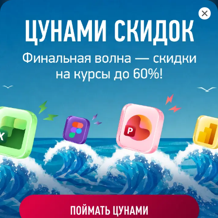
Главная
/
Блог
/
Cloud Dancer: главный цвет 2026 года от
Pantone
8 декабря 2025
8
минут
5 157
CLOUD DANCER: ГЛАВНЫЙ ЦВЕТ 2026
ГОДА ОТ PANTONE
Поделиться
Екатерина Григорьева