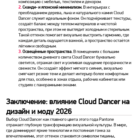
композицию с мебелью, текстилем и декором.
2.
Сканди- и японский минимализм.
В интерьерах с
преобладанием дерева, льна и натурального камня Cloud
Dancer служит идеальным фоном. Он подчёркивает текстуры,
создаёт баланс между теплом материалов и чистотой
пространства, при этом не выглядит холодным и стерильным.
Такой оттенок помогает визуально выстроить гармонию, где
каждая деталь ощущается важной, а пространство остаётся
лёгким и свободным.
3.
Освещённые пространства.
В помещениях с большим
количеством дневного света Cloud Dancer буквально
светится, отражая свет и усиливая ощущение прозрачности и
свежести. Он создаёт эффект мягкого сияния, визуально
смягчает резкие тени и делает интерьер более комфортным
для глаз, особенно в зонах отдыха, рабочих кабинетах или
студиях с панорамными окнами.
Заключение: влияние Cloud Dancer на
дизайн и моду 2026
Выбор Cloud Dancer как главного цвета этого
года Pantone
отражает глубокую трансформацию визуальной культуры. В мире,
где доминируют яркие технологии и постоянная гонка за
впечатлениями, этот оттенок становится символом тишины,