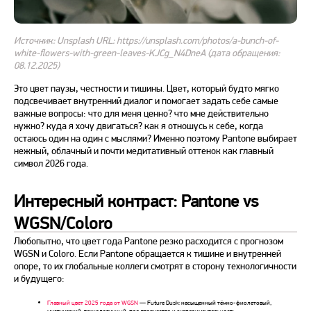
Источник: Unsplash URL: https://unsplash.com/photos/a-bunch-of-
white-flowers-with-green-leaves-KJCg_N4DneA (дата обращения:
08.12.2025)
Это цвет паузы, честности и тишины. Цвет, который будто мягко
подсвечивает внутренний диалог и помогает задать себе самые
важные вопросы: что для меня ценно? что мне действительно
нужно? куда я хочу двигаться? как я отношусь к себе, когда
остаюсь один на один с мыслями? Именно поэтому Pantone выбирает
нежный, облачный и почти медитативный оттенок как главный
символ
2026 года
.
Интересный контраст: Pantone vs
WGSN/Coloro
Любопытно, что цвет
года Pantone
резко расходится с прогнозом
WGSN и Coloro. Если Pantone обращается к тишине и внутренней
опоре, то их глобальные коллеги смотрят в сторону технологичности
и будущего:
Главный цвет 2025 года от WGSN
— Future Dusk: насыщенный тёмно-фиолетовый,
мистический, технологичный, про творчество и экспериментальность