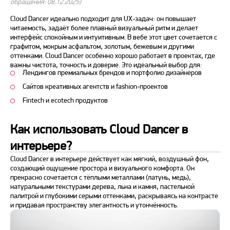
обращения: 08.12.2025)
Cloud Dancer идеально подходит для UX-задач: он повышает
читаемость, задаёт более плавный визуальный ритм и делает
интерфейс спокойным и интуитивным. В вебе этот цвет сочетается с
графитом, мокрым асфальтом, золотым, бежевым и другими
оттенками. Cloud Dancer особенно хорошо работает в проектах, где
важны чистота, точность и доверие. Это идеальный выбор для:
Лендингов премиальных брендов и портфолио дизайнеров
Сайтов креативных агентств и fashion-проектов
Fintech и ecotech продуктов
Как использовать Cloud Dancer в
интерьере?
Cloud Dancer в интерьере действует как мягкий, воздушный фон,
создающий ощущение простора и визуального комфорта. Он
прекрасно сочетается с тёплыми металлами (латунь, медь),
натуральными текстурами дерева, льна и камня, пастельной
палитрой и глубокими серыми оттенками, раскрываясь на контрасте
и придавая пространству элегантность и утончённость.