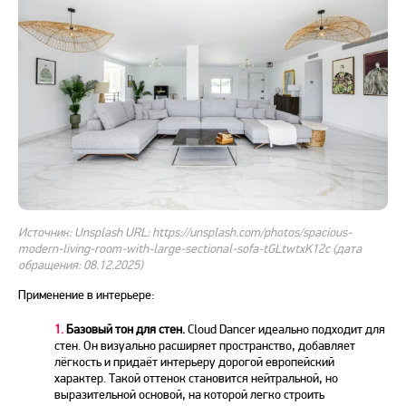
Источник: Unsplash URL: https://unsplash.com/photos/spacious-
modern-living-room-with-large-sectional-sofa-tGLtwtxK12c (дата
обращения: 08.12.2025)
Применение в интерьере:
1.
Базовый тон для стен.
Cloud Dancer идеально подходит для
стен. Он визуально расширяет пространство, добавляет
лёгкость и придаёт интерьеру дорогой европейский
характер. Такой оттенок становится нейтральной, но
выразительной основой, на которой легко строить