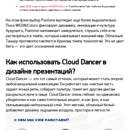
Цвет 2026 года по версии WGSN/Coloro
— Transformative Teal: глубокий бирюзовый
оттенок трансформации, адаптации и смелых перемен
На этом фоне выбор Pantone выглядит ещё более выразительно.
Пока WGSN/Coloro фиксируют динамику, инновации и культуру
будущего, Pantone напоминает замедляться, слушать себя и не
растворяться в темпе, который навязывает внешний мир. Облачный
Танцор противопоставляется бурному темпу технологий. Это не цвет
бега — это цвет осознанной жизни.
Как использовать Cloud Dancer в
дизайне презентаций?
Cloud Dancer — это тот самый оттенок, который может стать опорой
любой визуальной композиции. Он работает как «чистый лист»:
задаёт ясный ритм, собирает палитру, помогает другим цветам
раскрыться ярче и чище. Cloud Dancer очень гибкий: он одинаково
убедителен и как самостоятельный акцент, и как фон, и как
связывающий нейтральный слой. Этот мягкий, облачный белый
добавляет дизайну ощущение воздуха, простора и лёгкости.