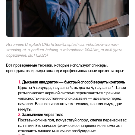
Источник: Unsplash URL: https://unsplash.com/photos/a-woman-
standing-at-a-podium-holding-a-microphone-X0iAUm_mJmA (дата
обращения: 28.11.2025)
Вот проверенные техники, которые используют спикеры,
преподаватели, лиды команд и профессиональные презентаторы:
1.
Дыхание квадратом — быстрый способ вернуть контроль
Вдох на 4 секунды, пауза на 4, выдох на 4, пауза на 4. Такой
ритм помогает нервной системе переключиться с режима
«опасность» на состояние спокойствия — идеально
перед
началом. Важно выполнять эту технику, как минимум, две
минуты.
2.
Заземление через тело
Поставь ноги на пол, почувствуй опору, слегка перенеси вес
на пятки. Это снимает физическое напряжение и помогает
отключить лишнее мышечное возбуждение.