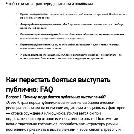
Чтобы снизить
страх перед
критикой и ошибками:
Прими несовершенство
. Никто не ждёт идеальных
публичных
выступлений. Ошибки делают
речь живой и человечной.
Фокусируйся на аудитории, а не на себе
. Слушатели оценивают не каждое слово, а общую
ценность информации.
Подготовь страховочные фразы
. Если ты сбился или забыл мысль, заранее придуманные
переходы помогут сохранить плавность и уверенность.
Перефокусируй внимание
. Сразу после ошибки возвращайся к сути: к теме, к ключевым
идеям, к тому, зачем ты выступаешь.
Учись на опыте
. После каждого выступления делай краткий разбор: что сработало, что
можно улучшить. Это снижает тревогу при последующих выступлениях.
Как перестать бояться выступать
публично: FAQ
Вопрос 1. Почему люди боятся публичных выступлений?
Ответ:
Страх перед публикой возникает из-за биологической
реакции организма на внимание аудитории и социальных факторов
— страха осуждения или ошибки. Усиливается он при
недостаточной подготовке или негативном опыте. Поэтому так
важно тщательно готовиться, прорабатывать структуру речи и
постепенно привыкать к выступлениям, чтобы снизить тревогу и