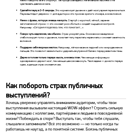
начни
говорить «в его сторону». Так проще совладать с негативными мыслями
и не
чувствовать давление зала.
Сделайте паузу в 2–3 секунды.
Это нормализует дыхание и даёт мозгу время переключиться.
Пауза выглядит уверенно — для аудитории это признак зрелого спикера, а не волнения.
Начни
с фразы, которую знаешь наизусть.
Стартуй с короткой, чёткой, заранее
заготовленной строки — это снижает риск сбиться и создаёт ощущение контроля.
Например:
«Сегодня я поделюсь тем, что помогает…»
.
Говори чуть медленнее, чем обычно.
Страх
ускоряет речь. Осознанное замедление
стабилизирует голос и дыхание, помогает телу перестать нервничать и снижает заметность
волнения.
Поддержи себя якорным жестом.
Например, лёгкое касание ладоней или микродвижение
пальцев. Это позволит заземлиться и удержать внутренний баланс
перед
развитием темы.
Держи в голове только первую мысль, а не весь план.
Чем меньше информации
одновременно держит мозг, тем меньше шансов зависнуть. Твоя задача — донести первую
идею, а дальше
страх
снижается сам.
Как побороть страх публичных
выступлений?
Хочешь уверенно управлять вниманием аудитории, чтобы твои
выступления вызывали настоящий WOW-эффект? Строить сильную
коммуникацию с коллегами, партнёрами и людьми в повседневной
жизни? Побеждать в споре?
Выступать
так, чтобы тебя слушали,
слышали и запоминали? Всё это возможно — но только когда ты
работаешь не наугад, а по понятной системе.
Боязнь публичных