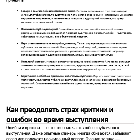
принципы:
Говори о том, что тебе действительно важно.
Когда ты делаешь акцент на теме, которая
лично для тебя значима, то выступление получается более живым и интересным. Снижается
внутреннее напряжение, и ты начинаешь говорить с аудиторией искренне, что сразу
вызывает положительный отклик.
Взаимодействуй с аудиторией.
Задавай вопросы, поддерживай зрительный контакт,
реагируй на реакции
людей
. Диалог помогает аудитории включаться, а тебе — чувствовать
себя частью коммуникации, а не объектом наблюдения.
Бери ответственность за настрой и динамику.
Ты сам определяешь ритм и тональность
публичных
своих выступлений. Контроль над своей энергией, дыханием и темпом
речи
позволяет чувствовать себя увереннее и управлять вниманием слушателей: например,
вопросы возвращают аудиторию в контекст, а паузы вынуждают задуматься.
Используй истории.
Истории делают информацию живой и понятной. Когда ты делишься
личным опытом или примерами из практики, аудитория воспринимает речь легче, а твой
страх
снижается, потому что внимание смещается с внутренней тревоги на рассказ.
Бороться не с собой, а с привычкой избегать
выступлений
.
Карнеги советовал постепенно
увеличивать количество
публичных выступлений
, начиная с мини-форматов и безопасных
аудиторий. Со временем привычка избегать сцены исчезает, а уверенность естественно
нарастает.
Как преодолеть страх критики и
ошибок во время выступления
Ошибки и критика — естественная часть любого публичного
выступления. Даже опытные спикеры иногда сбиваются, забывают
слово или получают неожиданный вопрос. Главная задача —