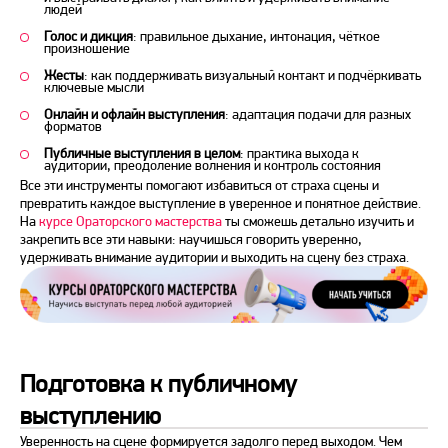
людей
Голос и дикция
: правильное дыхание, интонация, чёткое
произношение
Жесты
: как поддерживать визуальный контакт и подчёркивать
ключевые мысли
Онлайн и офлайн выступления
: адаптация подачи для разных
форматов
Публичные выступления в целом
: практика выхода к
аудитории, преодоление волнения и контроль состояния
Все эти инструменты помогают избавиться от страха сцены и
превратить каждое выступление в уверенное и понятное действие.
На
курсе Ораторского мастерства
ты сможешь детально изучить и
закрепить все эти навыки: научишься говорить уверенно,
удерживать внимание аудитории и выходить на сцену без страха.
Подготовка к публичному
выступлению
Уверенность на сцене формируется задолго
перед
выходом. Чем