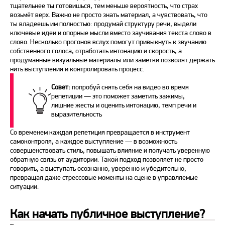
тщательнее ты готовишься, тем меньше вероятность, что
страх
возьмёт верх. Важно не просто знать материал, а чувствовать, что
ты владеешь им полностью: продумай структуру
речи
, выдели
ключевые идеи и опорные мысли вместо заучивания текста слово в
слово. Несколько прогонов вслух помогут привыкнуть к звучанию
собственного голоса, отработать интонацию и скорость, а
продуманные визуальные материалы или заметки позволят держать
нить выступления и контролировать процесс.
Совет:
попробуй снять себя на видео во время
репетиции — это поможет заметить зажимы,
лишние жесты и оценить интонацию, темп
речи
и
выразительность
Со временем каждая репетиция превращается в инструмент
самоконтроля, а каждое выступление — в возможность
совершенствовать стиль, повышать влияние и получать уверенную
обратную связь от аудитории. Такой подход позволяет не просто
говорить, а
выступать
осознанно, уверенно и убедительно,
превращая даже стрессовые моменты на сцене в управляемые
ситуации.
Как начать публичное выступление?