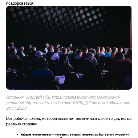
поздороваться.
Источник: Unsplash URL: https://unsplash.com/photos/crowd-of-
people-sitting-on-chairs-inside-room-F2KRf_QfCqw (дата обращения:
28.11.2025)
Вот рабочая схема, которая помогает включиться даже тогда, когда
реально страшно:
Найдите контакт глазами — не со всеми, а с одним человеком.
Выбери одного слушателя и