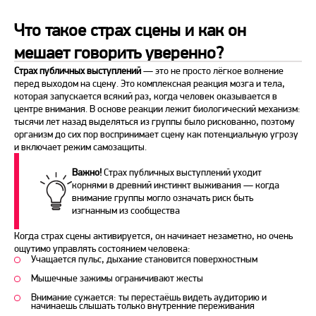
Что такое страх сцены и как он
мешает говорить уверенно?
Страх публичных выступлений
— это не просто лёгкое волнение
перед
выходом на сцену. Это комплексная реакция мозга и тела,
которая запускается всякий раз, когда человек оказывается в
центре внимания. В основе реакции лежит биологический механизм:
тысячи лет назад выделяться из группы было рискованно, поэтому
организм до сих пор воспринимает сцену как потенциальную угрозу
и включает режим самозащиты.
Важно!
Страх публичных выступлений
уходит
корнями в древний инстинкт выживания — когда
внимание группы могло означать риск быть
изгнанным из сообщества
Когда
страх
сцены активируется, он начинает незаметно, но очень
ощутимо управлять состоянием человека:
Учащается пульс, дыхание становится поверхностным
Мышечные зажимы ограничивают жесты
Внимание сужается: ты перестаёшь видеть аудиторию и
начинаешь слышать только внутренние переживания