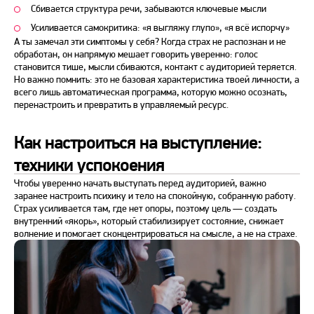
Сбивается структура
речи
, забываются ключевые мысли
Усиливается самокритика: «я выгляжу глупо», «я всё испорчу»
А ты замечал эти симптомы у себя? Когда
страх
не распознан
и не
обработан, он напрямую мешает говорить уверенно: голос
становится тише, мысли сбиваются, контакт с аудиторией теряется.
Но важно помнить: это не базовая характеристика твоей личности, а
всего лишь автоматическая программа, которую можно осознать,
перенастроить и превратить в управляемый ресурс.
Как настроиться на выступление:
техники успокоения
Чтобы уверенно начать
выступать перед
аудиторией, важно
заранее настроить психику и тело на спокойную, собранную работу.
Страх
усиливается там, где нет опоры, поэтому цель — создать
внутренний «якорь», который стабилизирует состояние, снижает
волнение и помогает сконцентрироваться на смысле, а не на страхе.