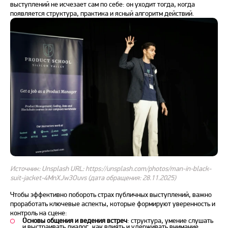
выступлений
не исчезает сам по себе: он уходит тогда, когда
появляется структура, практика и ясный алгоритм действий.
Источник: Unsplash URL: https://unsplash.com/photos/man-in-black-
suit-jacket-4MnXJw3Ouvs (дата обращения: 28.11.2025)
Чтобы эффективно
побороть
страх публичных выступлений
, важно
проработать ключевые аспекты, которые формируют уверенность и
контроль на сцене:
Основы общения и ведения встреч
: структура, умение слушать
и выстраивать диалог, как влиять и удерживать внимание