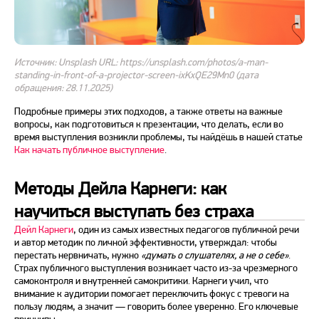
Источник: Unsplash URL: https://unsplash.com/photos/a-man-
standing-in-front-of-a-projector-screen-ixKxQE29Mn0 (дата
обращения: 28.11.2025)
Подробные примеры этих подходов, а также ответы на важные
вопросы, как подготовиться к презентации, что делать, если во
время выступления возникли проблемы, ты найдёшь в нашей статье
Как начать публичное выступление
.
Методы Дейла Карнеги: как
научиться выступать без страха
Дейл Карнеги
, один из самых известных педагогов публичной
речи
и автор методик по личной эффективности, утверждал: чтобы
перестать нервничать, нужно
«думать о слушателях, а не о себе»
.
Страх
публичного выступления возникает часто из-за чрезмерного
самоконтроля и внутренней самокритики. Карнеги учил, что
внимание к аудитории помогает переключить фокус с тревоги на
пользу людям, а значит — говорить более уверенно. Его ключевые