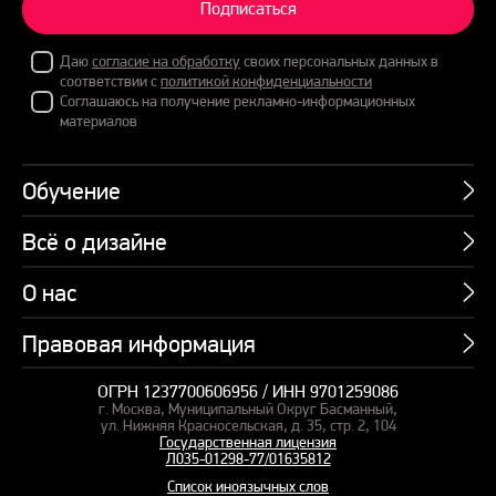
Подписаться
Даю
согласие на обработку
своих персональных данных в
соответствии с
политикой конфиденциальности
Соглашаюсь на получение рекламно-информационных
материалов
Обучение
Всё о дизайне
Курсы
Пакетные предложения
О нас
Учебник по презентациям
Профессии
Банк слайдов
Правовая информация
Об академии
Подарочные сертификаты
Вебинары
Команда
Корпоративное обучение
ОГРН 1237700606956 / ИНН 9701259086
Карта сайта
Блог
г. Москва, Муниципальный Округ Басманный,
СМИ о нас
Курсы для сотрудников
Оферта и лицензия
ул. Нижняя Красносельская, д. 35, стр. 2, 104
Студия дизайна
Государственная лицензия
Кейсы
Пакетные предложения
Л035-01298-77/01635812
Контакты
Заказать презентацию
Отзывы
Список иноязычных слов