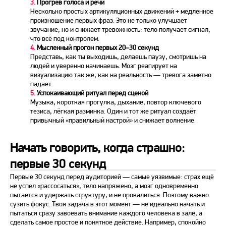
3.
Прогрев голоса и
речи
Несколько простых артикуляционных движений + медленное
произношение первых фраз. Это не только улучшает
звучание, но и снижает тревожность: тело получает сигнал,
что всё под контролем.
4.
Мысленный прогон первых 20–30 секунд
Представь, как ты выходишь, делаешь паузу, смотришь на
людей
и уверенно начинаешь. Мозг реагирует на
визуализацию так же, как на реальность — тревога заметно
падает.
5.
Успокаивающий ритуал
перед
сценой
Музыка, короткая прогулка, дыхание, повтор ключевого
тезиса, лёгкая разминка. Один и тот же ритуал создаёт
привычный «правильный настрой» и снижает волнение.
Начать говорить, когда страшно:
первые 30 секунд
Первые 30 секунд
перед
аудиторией — самые уязвимые:
страх
ещё
не успел «рассосаться», тело напряжено, а мозг одновременно
пытается и удержать структуру,
и не
провалиться. Поэтому важно
сузить фокус. Твоя задача в этот момент — не идеально начать и
пытаться сразу завоевать внимание каждого человека в зале, а
сделать самое простое и понятное действие. Например, спокойно