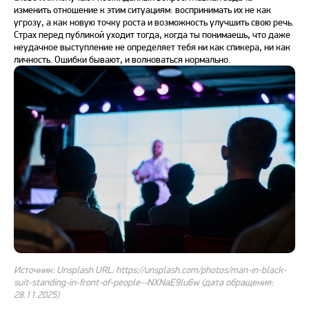
изменить отношение к этим ситуациям: воспринимать их не как
угрозу, а как новую точку роста и возможность улучшить свою речь.
Страх перед
публикой уходит тогда, когда ты понимаешь, что даже
неудачное выступление не определяет тебя ни как спикера, ни как
личность. Ошибки бывают, и
волноваться
нормально.
Источник: Unsplash URL: https://unsplash.com/photos/man-in-black-
suit-standing-in-front-of-people--NXNaE9lu6w (дата обращения:
28.11.2025)