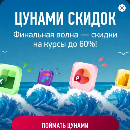
Главная
/
Блог
/
Публичное выступление без страха
3 декабря 2025
11
минут
1 301
ПУБЛИЧНОЕ ВЫСТУПЛЕНИЕ БЕЗ
СТРАХА
Поделиться
Екатерина Григорьева
Креатор, дизайнер на фрилансе