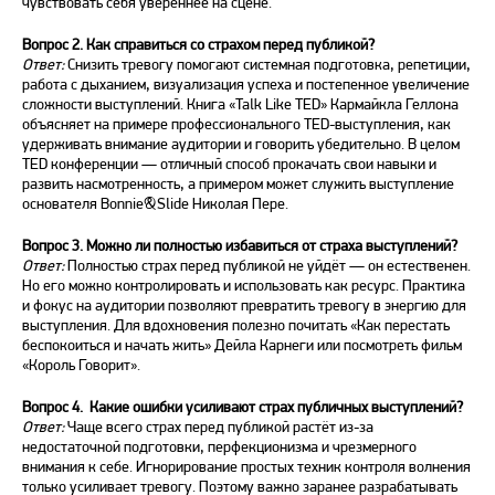
чувствовать себя увереннее на сцене.
Вопрос 2. Как справиться со страхом перед публикой?
Ответ:
Снизить тревогу помогают системная подготовка, репетиции,
работа с дыханием, визуализация успеха и постепенное увеличение
сложности выступлений. Книга «Talk Like TED» Кармайкла Геллона
объясняет на примере профессионального TED-выступления, как
удерживать внимание аудитории и говорить убедительно. В целом
TED конференции — отличный способ прокачать свои навыки и
развить насмотренность, а примером может служить выступление
основателя Bonnie&Slide Николая Пере.
Вопрос 3. Можно ли полностью избавиться от страха выступлений?
Ответ:
Полностью страх перед публикой не уйдёт — он естественен.
Но его можно контролировать и использовать как ресурс. Практика
и фокус на аудитории позволяют превратить тревогу в энергию для
выступления. Для вдохновения полезно почитать «Как перестать
беспокоиться и начать жить» Дейла Карнеги или посмотреть фильм
«Король Говорит».
Вопрос 4. Какие ошибки усиливают страх публичных выступлений?
Ответ:
Чаще всего страх перед публикой растёт из-за
недостаточной подготовки, перфекционизма и чрезмерного
внимания к себе. Игнорирование простых техник контроля волнения
только усиливает тревогу. Поэтому важно заранее разрабатывать