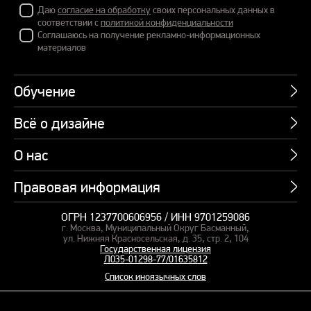
Даю
согласие на обработку
своих персональных данных в
соответствии с
политикой конфиденциальности
Соглашаюсь на получение рекламно-информационных
материалов
Обучение
Всё о дизайне
Курсы
Пакетные предложения
О нас
Учебник по презентациям
Профессии
Банк слайдов
Правовая информация
Об академии
Подарочные сертификаты
Вебинары
Команда
Корпоративное обучение
ОГРН 1237700606956 / ИНН 9701259086
Карта сайта
Блог
г. Москва, Муниципальный Округ Басманный,
СМИ о нас
Курсы для сотрудников
Оферта и лицензия
ул. Нижняя Красносельская, д. 35, стр. 2, 104
Студия дизайна
Государственная лицензия
Кейсы
Пакетные предложения
Л035-01298-77/01635812
Контакты
Заказать презентацию
Отзывы
Список иноязычных слов
Политика конфиденциальности
Согласие на обработку ПД