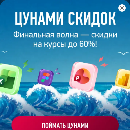
Главная
/
Банк слайдов
/
Презентация 108 – Галина
Белянина
ПРЕЗЕНТАЦИЯ 108 - ГАЛИНА
БЕЛЯНИНА
Моё избранное
Работа
ХОЧУ ЗАКАЗАТЬ ТАКУЮ ПРЕЗЕНТАЦИЮ
эксперта