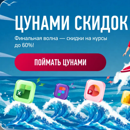
Обучение
Корпоративное обуч
Главная
/
Банк слайдов
/
Презентация 176 – Анас
ПРЕЗЕНТАЦИЯ 176 - 
Работа
студента