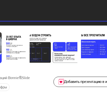
аций Bonnie&Slide
Добавить презентацию в 
ифры