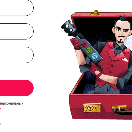
и
персональных
й
о-