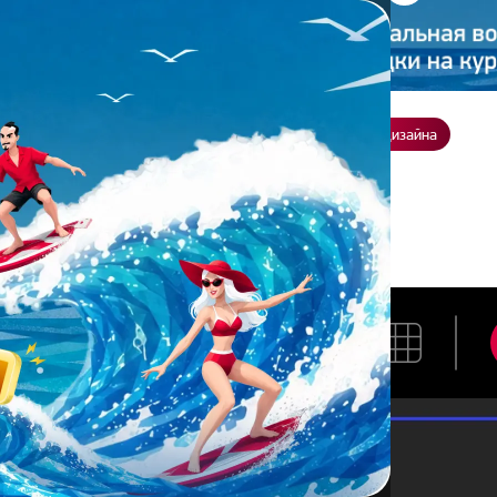
ение
О нас
Всё о дизайне
Заказать презентацию
Студия дизайна
тасия Монина
АНАСТАСИЯ МОНИНА