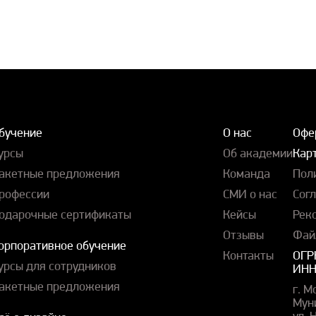
бучение
О нас
Офе
урсы
Об академии
Карт
акетные предложения
Команда
Пол
рофессии
СМИ о нас
Сог
одарочные сертификаты
Кейсы
Рек
Отзывы
Фай
орпоративное обучение
Контакты
ОГР
урсы для сотрудников
ИНН
акетные предложения
г. М
Мун
ул.