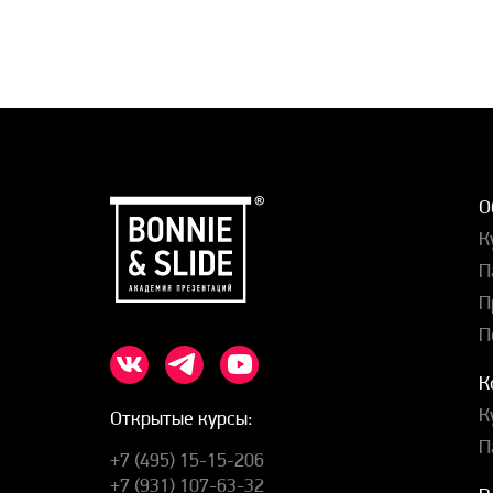
О
К
П
П
П
К
К
Открытые курсы:
П
+7 (495) 15-15-206
+7 (931) 107-63-32