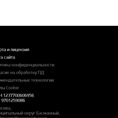
рта и лицензия
а сайта
итика конфиденциальности
ласие на обработку ПД
омендательные технологии
лы Cookie
Н 1237700606956
 9701259086
осква,
иципальный округ Басманный,
 Нижняя Красносельская,