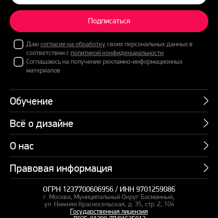
Подписаться
Даю
согласие на обработку
своих персональных данных в
соответствии с
политикой конфиденциальности
Соглашаюсь на получение рекламно-информационных
материалов
Обучение
Всё о дизайне
Курсы
Пакетные предложения
О нас
Учебник по презентациям
Профессии
Банк слайдов
Правовая информация
Об академии
Подарочные сертификаты
Вебинары
Команда
Корпоративное обучение
ОГРН 1237700606956 / ИНН 9701259086
Карта сайта
Блог
г. Москва, Муниципальный Округ Басманный,
СМИ о нас
Курсы для сотрудников
Оферта и лицензия
ул. Нижняя Красносельская, д. 35, стр. 2, 104
Студия дизайна
Государственная лицензия
Кейсы
Пакетные предложения