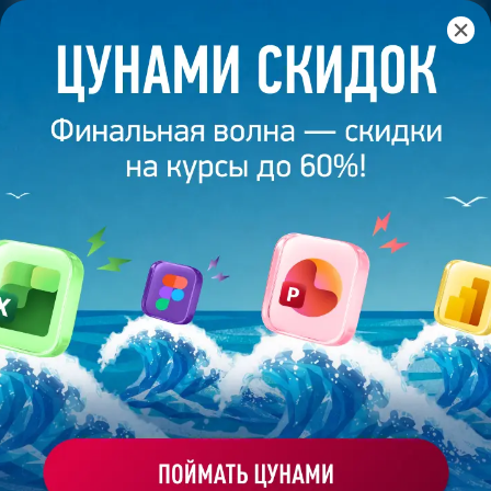
Главная
/
Банк слайдов
/
Презентация 113 – Разработана
студией Bonnie&Slide для фитнес проекта
ПРЕЗЕНТАЦИЯ 113 -
РАЗРАБОТАНА СТУДИЕЙ
BONNIE&SLIDE ДЛЯ ФИТНЕС
ПРОЕКТА
Моё избранное
Работа
ХОЧУ ЗАКАЗАТЬ ТАКУЮ ПРЕЗЕНТАЦИЮ
эксперта