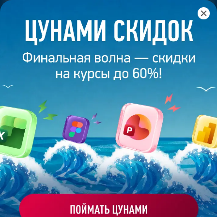
Главная
/
Банк слайдов
/
Презентация 121 – Разработана
студией Bonnie&Slide для ТрансЭкспрессГарант
ПРЕЗЕНТАЦИЯ 121 -
РАЗРАБОТАНА СТУДИЕЙ
BONNIE&SLIDE ДЛЯ
ТРАНСЭКСПРЕССГАРАНТ
Моё избранное
Работа
ХОЧУ ЗАКАЗАТЬ ТАКУЮ ПРЕЗЕНТАЦИЮ
эксперта