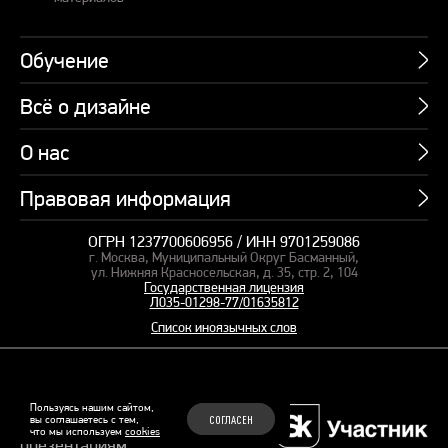
Обучение
Всё о дизайне
Курсы
Пакетные предложения
О нас
Учебник по презентациям
Профессии
Банк слайдов
Правовая информация
Об академии
Подарочные сертификаты
Вебинары
Команда
Корпоративное обучение
ОГРН 1237700606956 / ИНН 9701259086
Карта сайта
Блог
г. Москва, Муниципальный Округ Басманный,
СМИ о нас
Курсы для сотрудников
Оферта и лицензия
ул. Нижняя Красносельская, д. 35, стр. 2, 104
Студия дизайна
Государственная лицензия
Кейсы
Пакетные предложения
Л035-01298-77/01635812
Контакты
Заказать презентацию
Отзывы
Список иноязычных слов
Политика конфиденциальности
Согласие на обработку ПД
Рекомендательные технологии
© 2015–2026 Бонни и Слайд
Пользуясь нашим сайтом,
вы соглашаетесь с тем,
СОГЛАСЕН
Обучающие курсы по
что мы используем
cookies
Файлы Cookie
презентациям