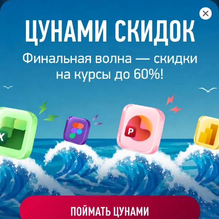
Главная
/
Банк слайдов
/
Презентация 73 – Ламзина Мария
ПРЕЗЕНТАЦИЯ 73 - ЛАМЗИНА
МАРИЯ
Моё избранное
Работа
ХОЧУ ЗАКАЗАТЬ ТАКУЮ ПРЕЗЕНТАЦИЮ
студента